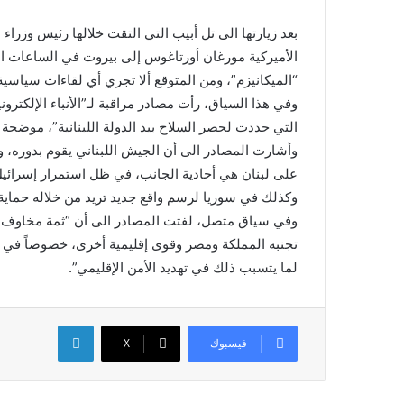
بعد زيارتها الى تل أبيب التي التقت خلالها رئيس وزراء 
الأميركية مورغان أورتاغوس إلى بيروت في الساعات ال
“الميكانيزم”، ومن المتوقع ألا تجري أي لقاءات سياسية
وفي هذا السياق، رأت مصادر مراقبة لـ”الأنباء الإلكترون
التي حددت لحصر السلاح بيد الدولة اللبنانية”، موضحة أ
وأشارت المصادر الى أن الجيش اللبناني يقوم بدوره، ولك
على لبنان هي أحادية الجانب، في ظل استمرار إسرائيل
وكذلك في سوريا لرسم واقع جديد تريد من خلاله حماية أ
وفي سياق متصل، لفتت المصادر الى أن “ثمة مخاوف جد
تجنبه المملكة ومصر وقوى إقليمية أخرى، خصوصاً في ظ
لما يتسبب ذلك في تهديد الأمن الإقليمي”.
لينكدإن
فيسبوك
X