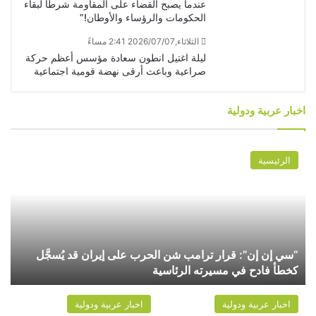
عندما يصبح القضاء على المقاومة شرطاً لبقاء
الحكومات والرؤساء والأوطان!”
الثلاثاء,2026/07/07 2:41 مساءً
ليلة اغتيل انطون سعادة مؤسس أعظم حركة
صراعية وباعث أرقى نهضة قومية اجتماعية
اخبار عربية ودولية
الرئيسية
“سي إن إن”: قرار ترامب شن الحرب على إيران قد يُسجَّل
ت
كخطأ فادح في مسيرته الرئاسية
ا
اخبار عربية ودولية
اخبار عربية ودولية