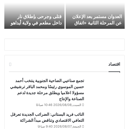
العدوان مستمر بعد الإعلان
قتلى وجرحى بإطلاق نار
آ
عن المرحلة الثانية «اتفاق
داخل مطعم في ولاية أيداهو
ت
غزة»
الأميركية
و
اقتصاد
تجمع صناعيي الضاحية الجنوبية ينتخب أحمد
حسين الموسوي رئيسًا ومحمد الباقر ترشيشي
مسؤولا اعلاميا ويطلق مرحلة جديدة لدعم
الصناعة والإنتاج
السبت,2026/08/08 10:46 صباحًا
النائب فريد البستاني: الضرائب الجديدة تعرقل
التعافي الاقتصادي وتناقض مبدأ الشراكة
الجمعة,2026/08/07 9:40 صباحًا