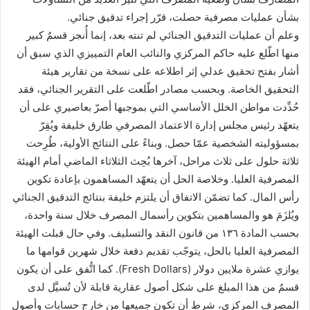
بشأن عمليات مصرفية حصلت، قرّر إجراء تدقيق جنائي.
وعلم أن عمليات التدقيق الجنائي لم تنته بعد، إنما أُنجز قسمٌ كبير
منها اطّلع عليه حاكم المركزي والنائب العام التمييزي الذي سبق أن
أشار بفتح تحقيق عدلي إثر اطلاعه على نسخة من تقارير هيئة
التحقيق الخاصة. وبحسب مصادر اطّلعت على التقرير الجنائي، فقد
حُدِّدت مواطن الخلل الأساسي التي بموجبها أصرّ بعاصيري على أن
يتعهّد رئيس مجلس إدارة الاعتماد المصرفي طارق خليفة ويُقِرّ
بمسؤوليته الشخصية عمّا حصل. وبناءً على النتائج الأولية، طُرِحت
ثلاثة حلول على ثلاث مراحل، آخرها بُحِث الثلاثاء الماضي أمام الهيئة
المصرفية العليا. وخلاصة الحل أن يتعهّد المساهمون بإعادة تكوين
رأس المال. كما تضمّن الاتفاق أن يلتزم خليفة بنتائج التدقيق الجنائي
ويُلزَمَ هو والمساهمين بتكوين رأسمال المصرف خلال سنة واحدة،
بحسب المادة ١٣٦ من قانون النقد والتسليف. وفي حال قبلت الهيئة
المصرفية العليا بالحل، يتوجّب تقديم دفعة خلال شهرين قوامها ما
يوازي عشرة ملايين دولار (Fresh Dollars). كما اتُّفق على أن يكون
قسمٌ من هذا المبلغ على شكل أصول عقارية قابلة لأن تُسيَّل لدى
المصرف المركزي، شرط أن تكون جميعها من خارج حسابات وأصول