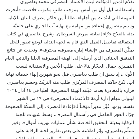
تقدّم المدير المؤقت لبنك الاعتماد المصرفي محمد بعاصيري
باستقالته، ليل أول من أمس، بموجب طلبٍ مكتوب خلاصته: «أنجزت
المهمة التي انتُدبت من أجلها»، طالباً من حاكم مصرف لبنان بالإنابة
وسيم منصوري إعفاءه من مهامه مع نهاية آب الجاري على خلفيّة
بدئه بالعلاج جرّاء إصابته بمرض السرطان. وشرح بعاصيري في كتاب
استقالته تفاصيل العمل الذي قام به لجهة انتدابه لوضع تصور للحل
يمكّن المصرف من «إنشاء إدارة مصرفية محترفة». وتحدث عن نتائج
التدقيق الجنائي الذي أرسله إلى الهيئة المصرفية العليا والنائب العام
التمييزي جمال الحجّار بناءً على طلب الأخير. والاستقالة ليست
الأولى، إذ سبق أن طلب بعاصيري قبل نحو شهرين إنهاء خدماته نهاية
آب، لكنّ حاكم المصرف المركزي طلب منه التريّث.وحسم بعاصيري
قراره بالمغادرة بعدما عيّنته الهيئة المصرفية العليا في ١٤ آذار ٢٠٢٤
ليتولى مهام إدارة أزمة «الاعتماد المصرفي» في ١٩ من الشهر
نفسه. يومها عُيِّن مديراً مؤقتاً لـ«إعادة المصرف إلى السكّة الصحيحة
جرّاء العجز الحاصل في رأسمال المصرف، وسط شبهات للجنة
الرقابة وهيئة التحقيق الخاصة بشأن عمليات تهريب أموال». وفور
تسلّم بعاصيري، وإثر اطلاعه على بعض تقارير لجنة الرقابة على
المصارف بشأن وضعية المصرف التي تُثير العديد من التساؤلات