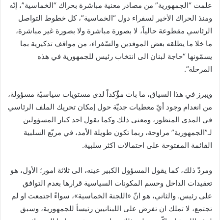
علمت “الجمهورية” من مصادر معنية مباشرة بحراك “الخماسية”، إنّه
ومنذ الحراك الأخير لسفراء دول “الخماسية”، كل خطوط التواصل
الرئاسي مقطوعة حالياً، لا بصورة مباشرة ولا بصورة غير مباشرة،
ما خلا ما يطلقه بعض الموفدين والسّفراء، من مواقف تذكيرية بما
يسمّونها “حاجة لبنان الى انتخاب رئيس للجمهورية في هذه
المرحلة”.
ويبرز في هذا السياق، ما بات مؤّكداً لدى مستويات سياسيّة مسؤولة،
من انعدام وجود أيّ معطيات جديّة حول إمكان تحريك الملف الرئاسي
في المدى المنظور، ومعنى ذلك وكما يقول احد كبار المسؤولين
لـ”الجمهورية” مراوحة، ربما تكون طويلة الأمد، في مربّع السلبية
القائمة المفتوحة على احتمالات اكثر سلبية.
ومردّ ذلك، كما يقول المسؤول الكبير عينه، الى ثلاثة امور؛ الأول، هو
تعقيدات الداخل وحسم المكونات السياسية قرارها بعدم التوافق
على رئيس. والثاني، هو انّ «اللجنة الخماسية»، سواءً اجتمعت او لم
تجتمع، لا تملك ان تفرض على اللبنانيين رئيساً للجمهورية، وسبق