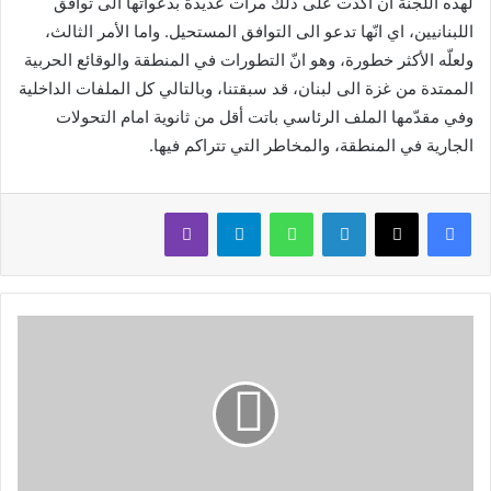
لهذه اللجنة ان اكّدت على ذلك مرات عديدة بدعواتها الى توافق
اللبنانيين، اي انّها تدعو الى التوافق المستحيل. واما الأمر الثالث،
ولعلّه الأكثر خطورة، وهو انّ التطورات في المنطقة والوقائع الحربية
الممتدة من غزة الى لبنان، قد سبقتنا، وبالتالي كل الملفات الداخلية
وفي مقدّمها الملف الرئاسي باتت أقل من ثانوية امام التحولات
الجارية في المنطقة، والمخاطر التي تتراكم فيها.
لينكدإن
واتساب
تيلقرام
ڤايبر