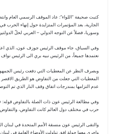
كتبت صحيفة “اللواء”: عاد الموقف الرسمي العام وانت
الجارية، بعد المؤتمرات المتزايدة حول إنهاء الحرب ف
وسوريا، فضلاً عن التوجه الدولي – العربي لحلّ الدولتين،
وفي السياق، جاء موقف الرئيس جوزف عون، الذي اعلن 
نعتمدها جميعاً، من الرئيس نبيه بري الى الرئيس نواف 
وبصرف النظر عن المعطيات التي دفعت رئيس الجمهورية 
المعطيات التي جعلت من التفاوض هو الطريق الاقصر للخ
عدم التزامها بمندرجات اتفاق وقف النار الذي تم التوصل اليه في
وفي مطالعة الرئيس عون ذات الصلة بالتفاوض قوله: «عن
حرب في مختلف دول العالم كانت التفاوض، والتفاوض ل
والتقى الرئيس عون منسقة الأمم المتحدة في لبنان ال
واجرى معها جولة افق تناولت الأوضاع العامة في لبنان