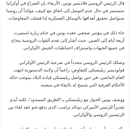
قال الرئيس الروسي فلاديمير بوتين، الأربعاء، إن الصراع في أوكرانيا
سيستمر في حال عدم التوصل إلى اتفاق مع كييف، مؤكداً أن روسيا
ستواصل تحقيق أهدافها بالوسائل العسكرية إذا فشلت المفاوضات.
جاء ذلك في مؤتمر صحفي عقده بوتين في ختام زيارة استمرت
أربعة أيام إلى الصين، حيث أشار إلى تقدم القوات الروسية بنجاح
في جميع الجبهات واستنزاف احتياطيات الجيش الأوكراني.
وشكك الرئيس الروسي مجدداً في شرعية الرئيس الأوكراني
فولوديمير زيلينسكي للتفاوض، زاعماً أن ولايته الدستورية انتهت
العام الماضي، في حين يواصل زيلينسكي قيادة البلاد بموجب حالة
الأحكام العرفية التي تسمح له بالبقاء في منصبه.
ووصف بوتين الحوار مع زيلينسكي بـ”الطريق المسدود”، لكنه أبدى
تقديراً للرئيس الأميركي دونالد ترامب، الذي يدفع نحو عقد لقاء بين
الرئيسين الروسي والأوكراني.