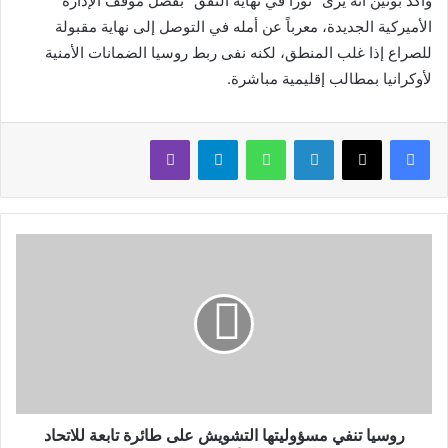
وأكد بوتين أنه يرى “نوراً في نهاية النفق” بفضل موقف الإدارة
الأميركية الجديدة، معرباً عن أمله في التوصل إلى نهاية مقبولة
للصراع إذا غلب المنطق، لكنه نفى ربط روسيا الضمانات الأمنية
لأوكرانيا بمطالب إقليمية مباشرة.
لينكدإن
واتساب
تيلقرام
ڤايبر
روسيا تنفي مسؤوليتها التشويش على طائرة تابعة للاتحاد