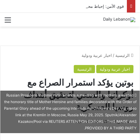
قوى الأمن: إحباط محاولة تهريب 5000 حبة كبتاغون إلى السعودية عبر شركة شحن
الق
الرئيسية
/
اخبار عربية ودولية
اخبار عربية ودولية
الرئيسية
بوتين يؤكد استمرار الصراع مع
أوكرانيا والسعي لتحقيق أهداف
Russian President Vladimir Putin attends a meeting with mothers awarded
the honorary title of Mother Heroine and families decorated with the Order of
روسيا العسكرية
Parental Glory ahead of the upcoming International Children's Day, via video
link at the Kremlin in Moscow, Russia May 29, 2025. Sputnik/Alexander
الخميس,2025/09/04 10:43 صباحًا
Kazakov/Pool via REUTERS ATTENTION EDITORS - THIS IMAGE WAS
PROVIDED BY A THIRD PARTY.