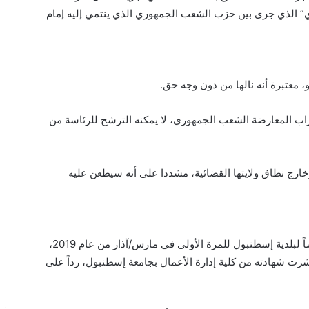
ق الحضري” الذي جرى بين حزب الشعب الجمهوري الذي ينتمي إليه إمام
 معتبرة أنه نالها من دون وجه حق.
اب المعارضة الشعب الجمهوري، لا يمكنه الترشح للرئاسة من
وخارج نطاق ولايتها القضائية، مشددا على أنه سيطعن عليه
ويعد هذا سادس تحقيق ضد إمام أوغلو منذ انتخابه رئيساً لبلدية إسطنبول للمرة الأولى في مارس/آذار من عام 2019،
رت شهادته من كلية إدارة الأعمال بجامعة إسطنبول، رداً على