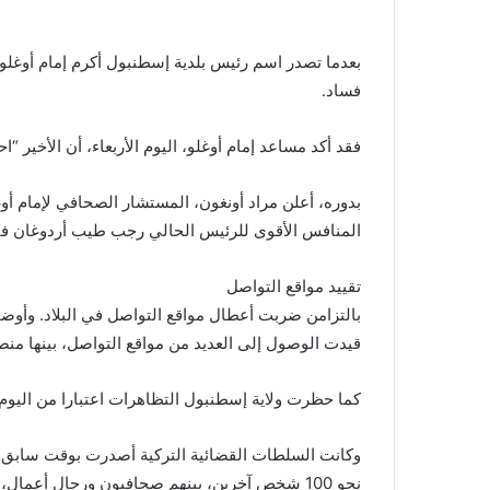
بعدما تصدر اسم رئيس بلدية إسطنبول أكرم إمام أوغلو 
فساد.
فقد أكد مساعد إمام أوغلو، اليوم الأربعاء، أن الأخير “
بدوره، أعلن مراد أونغون، المستشار الصحافي لإمام 
المنافس الأقوى للرئيس الحالي رجب طيب أردوغان في ا
تقييد مواقع التواصل
بالتزامن ضربت أعطال مواقع التواصل في البلاد. وأوض
قيدت الوصول إلى العديد من مواقع التواصل، بينها منص
كما حظرت ولاية إسطنبول التظاهرات اعتبارا من اليوم وحتى 3
وكانت السلطات القضائية التركية أصدرت بوقت سابق ال
نحو 100 شخص آخرين، بينهم صحافيون ورجال أعما