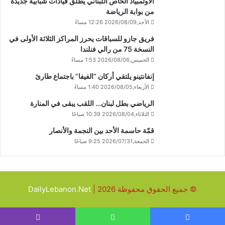
الأولمبياد الخاص اللبناني يطلق قيادات شبابية جديدة
من بوابة الرياضة
الأحد,2026/08/09 12:26 مساءً
فريق جازو للسباقات يحرز المراكز الثلاثة الأولى في
النسخة 75 من رالي فنلندا
الخميس,2026/08/06 1:53 مساءً
إنفانتينو يلتقي أركان “الفيفا” باجتماع طارئ
الأربعاء,2026/08/05 1:40 مساءً
الرياضي بطل لبنان… اللقب يبقى في المنارة
الثلاثاء,2026/08/04 10:39 صباحًا
قمّة حاسمة الأحد بين النجمة والأنصار
الجمعة,2026/07/31 9:25 صباحًا
© جميع الحقوق محفوظة 2026 |
DailyLebanon.Net