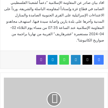
افاد بيان صادر عن المقاومة الإسلامية “دعماً لشعبنا الفلسطيني
الصامد في قطاع غزة وإسناداً لمقاومته الباسلة ‌‌‌‏والشريفة، ورداً على
‏الاعتداءات الإسرائيلية على القرى الجنوبية الصامدة والمنازل
المدنية وآخرها على بلدة يارين ‏واصابة سيدة فيها، استهدف ‌‏‌‌‏مجاهدو
المقاومة الإسلامية عند الساعة 07:35 من مساء يوم ‏الثلاثاء 02-
04-‌‏2024 مستعمرة “غشرهازيف” القريبة من نهاريا براجمة من
صواريخ ‏الكاتيوشا”.
لينكدإن
واتساب
تيلقرام
ڤايبر