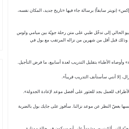
» (تويتر سابقاً) برسالة جاء فيها «تاريخ جديد، المكان نفسه،
ذي سيبلغ 58 عاماً في 30 حزيران/يونيو الحالي إلى تدخّل طبي على متن رحلة جويّة بين ميامي ولوس
 وذلك قبل أقل من شهرين من نزاله المرتقب مع بول في
وأوصاه الأطباء بتقليل التدريب لعدة أسابيع، ما فرض التأجيل.
ل، إلا أنني سأستأنف التدريب قريباً».
الأطراف للعمل بجد للعثور على أفضل موعد لإعادة الجدولة».
سها بغضّ النظر عن موعد نزالنا. سأفوز على جايك بول بالضربة
ة 100%» رغم الوعكة الصحيّة التي ألمّت به، مشدداً على أنه سيكون في حالة ممتازة