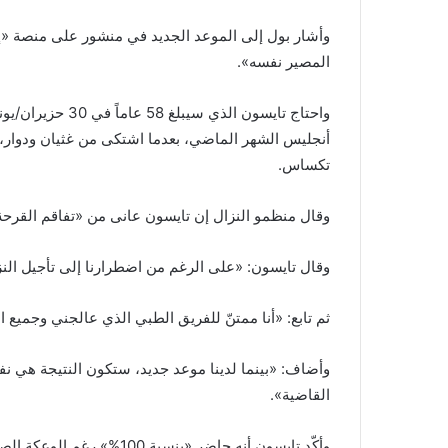
وأشار بول إلى الموعد الجديد في منشور على منصة «إكس
المصير نفسه».
واحتاج تايسون ال
أنجليس الشهر الماضي، بعدما اشتكى من غثيان ودوار،
تكساس.
وقال منظمو النزال إن تايسون عانى من «تفاقم القرحة» 
وقال تايسون: «على الرغم من اضطرارنا إلى تأجيل النزا
ثم تابع: «أنا ممتنّ للفريق الطبي الذي عالجني وجميع 
وأضاف: «بينما لدينا موعد جديد، ستكون النتيجة هي نف
القاضية».
وأكّد تايسون أنه حاضر «بنسب