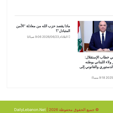
ماذا يقصد حزب الله من معادلة “الأمن
المتبادل”؟
الثلاثاء,2026/06/23 9:06 صباحًا
 خطاب الإستقلال:
اء اللبناني بوطنه
لدستوري والقانوني إلى
© جميع الحقوق محفوظة 2026 |
DailyLebanon.Net