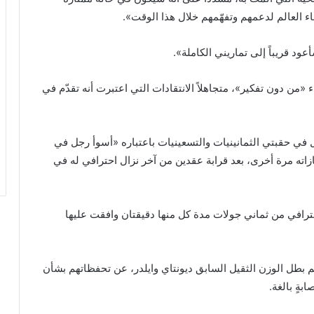
ء العالم لدعمهم وتفهّمهم خلال هذا الوقت».
د قريباً إلى تماريني الكاملة».
من دون تفكير»، متجاهلاً الانتقادات التي اعتبرت أنه تقدّم في
ل في حقبتي الثمانينيات والتسعينيات باعتباره «أسوأ رجل في
زاته مرة أخرى، بعد قرابة عقدين من آخر نزال احترافي له في
 يصغره 31 عاماً في نزال احترافي من ثماني جولات مدة كل منها دقيقتان وافقت عليها
 بطل الوزن الثقيل السابق ديونتاي وايلدر، عن تحفظاتهم بشأن
ةٍ بالغة.