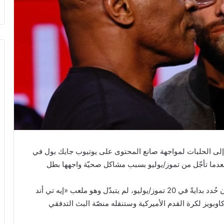
إلى الحلبات لمواجهة صانع المحتوى على يوتيوب جايك بول في
شرين الثاني/نوفمبر، بعدما تأجّل من تموز/يوليو بسبب مشاكل صحيّة واجهها بطل
وأعلن المروّجون أمس الجمعة أن موقع النزال الذي كان حُدد بدايةً في 20 تموز/يوليو، لم يتبدّل وهو ملعب «إيه تي أند
بويز لكرة القدم الأميركية وستنقله منصّة البث التدفقي