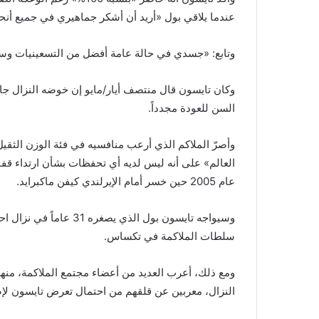
عندما يلاقي بول «أريد أن أشكر جماهيري في جميع أنحا
وتابع: «جسدي في حالة عامة أفضل من التسعينيات وسأعو
وكان تايسون قال منتصف أيار/مايو إن خوضه النزال جاء «
السن للعودة مجدداً.
وأصرّ الملاكم الذي أرعب منافسيه في فئة الوزن الثقي
العالم» على أنه ليس لديه أي تحفظات بشأن ارتداء قفا
عام 2005 حين خسر أمام الإيرلندي كيفن ماكبرايد.
وسيواجه تايسون بول الذي
سلطات الملاكمة في تكساس.
ومع ذلك، أعرب العديد من أعضاء مجتمع الملاكمة، منهم
النزال، معربين عن قلقهم من احتمال تعرض تايسون لإصاب