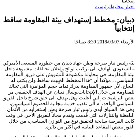
إنتخابياً
اخبار محلية
الرئيسية
ذبيان: مخطط إستهداف بيئة المقاومة ساقط
إنتخابياً
الأربعاء,2018/03/07 8:39 صباحًا
نبّه رئيس تيار ​صرخة وطن​ ​جهاد ذبيان​ من خطورة المسعى الأميركي
– السعودي الهادف الى تركيب لوائح وإعلان تحالفات مشبوهة داخل
بيئة المقاومة، في محاولة مكشوفة للتشويش على فريق المقاومة
السياسي، ، مؤكدا أن “هذا المخطط الخبيث ساقط ولن يكتب له
النجاح، لأن جمهور المقاومة يدرك تماماً حجم المؤامرة التي تحاك
للمقاومة من خلال الإنتخابات.وسأل ذبيان عن الهدف الحقيقي من
بعض الترشيحات التي أعلنت وهل تهدف الى خلق شرخ داخل الفريق
السياسي الواحد، أم الى تقديم خدمة مجانية للخصوم السياسيين،
وفي هذا السياق أبدى رئيس تيار صرخة وطن إستغرابه من الأثمان
الباهظة والتنازلات التي قُدمت وتقدم مجاناً للفريق الآخر، في وقت
كانت الفرصة سانحة لتحقيق نوع من التوازن السياسي، من خلال
الفوز ببعض المقاعد النيابية في أكثر من دائرة.