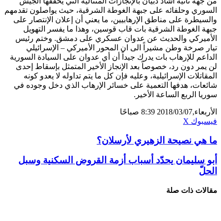
من جهة ثانية أشاد ذبيان بالإنجازات المتتالية التي يحققها ​الجيش
السوري​ وحلفائه على جبهة ​الغوطة الشرقية​، حيث يواصلون تقدمهم
والسيطرة على مناطق ​الإرهاب​يين، ما يعني أن إعلان الإنتصار على
جبهة الغوطة الشرقية بات قاب قوسين، وهذا ما يفسر التهويل
الأميركي والحديث عن عدوان عسكري على دمشق. وختم رئيس
تيار صرخة وطن مشيراً الى ان المحور الأميركي – الإسرائيلي
الداعم للإرهاب بات يدرك جيداً أن أي عدوان على السيادة السورية
لن يمر دون رد، خصوصاً بعد الإنجاز الأخير المتمثل بإسقاط إحدى
المقاتلات الإسرائيلية، وعليه فإن كل ما يتم تداوله لا يعدو كونه
شائعات، هدفها التعمية على خسائر الإرهاب الذي دخل وجوده في ​
سوريا​ الربع الساعة الأخير.
الأربعاء,2018/03/07 8:39 صباحًا
ڤايبر
تيلقرام
لينكدإن
واتساب
فيسبوك
X
ما هي نصيحة الزهيري لأرسلان؟
أبو سليمان يحدّد أسباب أزمة القروض السكنية وسبل
الحلّ
مقالات ذات صلة