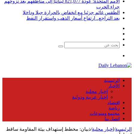
الأمم المتحدة: عودة 821,077 لبنانيًا إلى مناطقهم بعد نزوحهم
جراء الحرب
الطقس غائم جزئيا مع انخفاض بالحرارة جبلا وداخلا
بعد التراجع.. ارتفاع أسعار الذهب واستقرار النفط
فيسبوك
X
يوتيوب
بحث
عن
القائمة
الرئيسية
الأخبار
اخبار محلية
اخبار عربية ودولية
اقتصاد
رياضة
مجتمع ومنوعات
اتصل بنا
الرئيسية
/
اخبار محلية
/
ذبيان: مخطط إستهداف بيئة المقاومة ساقط