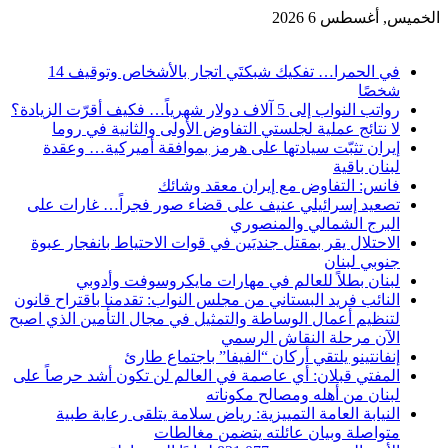
الخميس, أغسطس 6 2026
آخر الاخبار
في الحمرا… تفكيك شبكتَي اتجار بالأشخاص وتوقيف 14
شخصًا
رواتب النواب إلى 5 آلاف دولار شهرياً… فكيف أقرّت الزيادة؟
لا نتائج عملية لجلستي التفاوض الأولى والثانية في روما
إيران تثبّت سيادتها على هرمز بموافقة أميركية… وعقدة
لبنان باقية
فانس: التفاوض مع إيران معقد وشائك
تصعيد إسرائيلي عنيف على قضاء صور فجراً… غارات على
البرج الشمالي والمنصوري
الاحتلال يقر بمقتل جنديَين في قوات الاحتياط بانفجار عبوة
جنوبي لبنان
لبنان بطلاً للعالم في مهارات مايكروسوفت وأدوبي
النائب فريد البستاني من مجلس النواب: تقدمنا باقتراح قانون
لتنظيم أعمال الوساطة والتمثيل في مجال التأمين الذي اصبح
الآن مرحلة النقاش الرسمي
إنفانتينو يلتقي أركان “الفيفا” باجتماع طارئ
المفتي قبلان: أي عاصمة في العالم لن تكون أشد حرصاً على
لبنان من أهله ومصالح مكوناته
النيابة العامة التمييزية: رياض سلامة يتلقى رعاية طبية
متواصلة وبيان عائلته يتضمن مغالطات