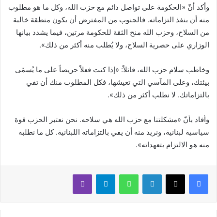
وأكد أنّ «الحكومة على تواصل دائم مع حزب الله، وكل ما هو مطلوب
منه أن ينفذ التزاماته. فالجنوب من المفترض أن يكون منطقة خالية
من السلاح، وحزب الله منح الثقة للحكومة مرتين، فيما يشدد بيانها
الوزاري على حصرية السلاح، ولا يُطلب منه أكثر من ذلك».
وخاطب سلام حزب الله، قائلاً: «إذا كنت فعلاً حريصاً على ما يُسمّى
بيئتك، وعلى المآسي التي تعيشها، فكل المطلوب منك أن تفي
بالتزاماتك. لا نطلب أكثر من ذلك».
وأفاد بأنّ «مشكلتنا مع حزب الله هي سلاحه. نحن نعتبر الحزب قوة
سياسية لبنانية، ونريد منه أن يفي بالتزاماته اللبنانية. كل ما نطلبه
منه هو الالتزام بتعهداته».
لينكدإن
واتساب
تيلقرام
ڤايبر