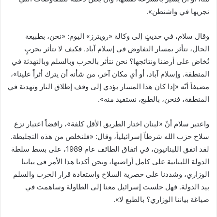
نجريها في واشنطن».
وقال سلام، في حديثٍ إلى وكالة «رويترز» اليوم: «نحن، بطبيعة
الحال، نتأثر بمسار التفاوض في إسلام آباد. فكيف لا نتأثر بحربٍ
تُخاض على أرضنا ونتائجها؟ نحن نتأثر بالحرب وبالسلم وبالتهدئة في
المنطقة. وإسلام آباد، أو أي مكان آخر، من شأنه أن يترك أثراً علينا»،
مضيفاً أنّه «إذا كان هذا المسار يؤدي إلى وقف إطلاق النار وتهدئة في
المنطقة، فنحن، بالطبع، نستفيد منه».
واعتبر سلام أنّ «لبنان اختار الطريق الأقل كلفة»، رافضاً اعتبار نزع
سلاح حزب الله شرطاً إسرائيلياً، وقال: «فلنخلص من هذه التجليطة.
لقد اتفق اللبنانيون، في اتفاق الطائف عام 1989، على بسط سلطة
الدولة اللبنانية على كامل أراضيها، ونحن أكدنا هذا الأمر في بياننا
الوزاري، وشددنا على حصرية السلاح واستعادة قرار الحرب والسلم
بيد الدولة. فهل جلست إسرائيل معنا إلى الطاولة وساهمت في
صياغة بياننا الوزاري؟ بالطبع لا».