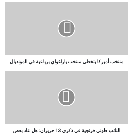
منتخب أميركا يتخطى منتخب باراغواي برباعية في المونديال
النائب طوني فرنجية في ذكرى 13 حزيران: هل عاد بعض