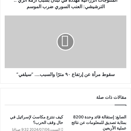
المنتوجات الزراعية مهدّدة في لبنان بسبب أزمة الري ..
الترشيشي: العنب السوري ضرب الموسم
سقوط مرأة عن إرتفاع ٩٠ مترًا والسبب…. “سيلفي”
مقالات ذات صلة
الصايغ: إستقالة قائد وحدة 8200
كيف ننتزع مكاسبَ لإسرائيل في
بمثابة تصديق للمعلومات عن نتائج
حال وقف الحرب؟
عملية الأربعين
السبت,2024/07/06 9:32 صباحًا