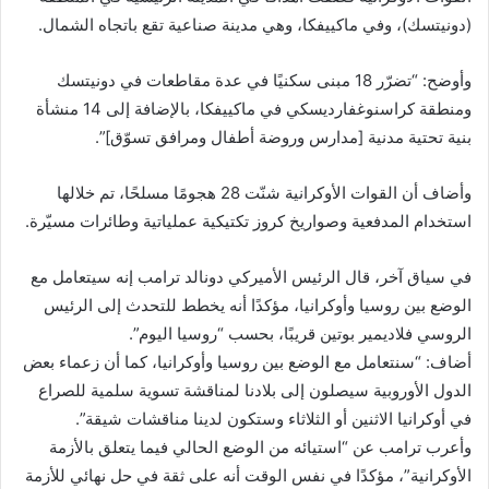
(دونيتسك)، وفي ماكييفكا، وهي مدينة صناعية تقع باتجاه الشمال.
وأوضح: “تضرّر 18 مبنى سكنيًا في عدة مقاطعات في دونيتسك
ومنطقة كراسنوغفارديسكي في ماكييفكا، بالإضافة إلى 14 منشأة
بنية تحتية مدنية [مدارس وروضة أطفال ومرافق تسوّق]”.‏
وأضاف أن القوات الأوكرانية شنّت 28 هجومًا مسلحًا، تم خلالها
استخدام المدفعية وصواريخ كروز تكتيكية عملياتية وطائرات مسيّرة.
في سياق آخر، قال الرئيس الأميركي دونالد ترامب إنه سيتعامل مع
الوضع بين روسيا وأوكرانيا، مؤكدًا أنه يخطط للتحدث إلى الرئيس
الروسي فلاديمير بوتين قريبًا، بحسب “روسيا اليوم”.
أضاف: “سنتعامل مع الوضع بين روسيا وأوكرانيا، كما أن زعماء بعض
الدول الأوروبية سيصلون إلى بلادنا لمناقشة تسوية سلمية للصراع
في أوكرانيا الاثنين أو الثلاثاء وستكون لدينا مناقشات شيقة”.
وأعرب ترامب عن “استيائه من الوضع الحالي فيما يتعلق بالأزمة
الأوكرانية”، مؤكدًا في نفس الوقت أنه على ثقة في حل نهائي للأزمة