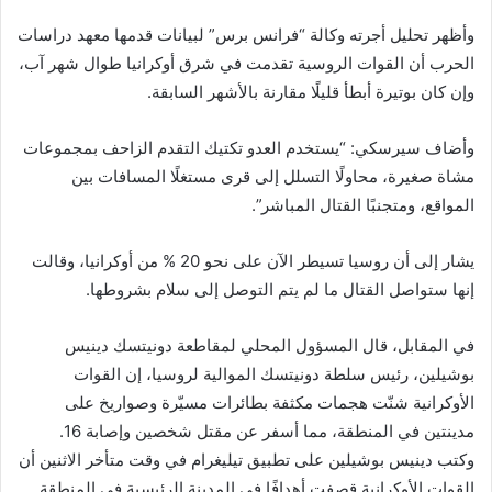
وأظهر تحليل أجرته وكالة “فرانس برس” لبيانات قدمها معهد دراسات
الحرب أن القوات الروسية تقدمت في شرق أوكرانيا طوال شهر آب،
وإن كان بوتيرة أبطأ قليلًا مقارنة بالأشهر السابقة.
وأضاف سيرسكي: “يستخدم العدو تكتيك التقدم الزاحف بمجموعات
مشاة صغيرة، محاولًا التسلل إلى قرى مستغلًا المسافات بين
المواقع، ومتجنبًا القتال المباشر”.
يشار إلى أن روسيا تسيطر الآن على نحو 20 % من أوكرانيا، وقالت
إنها ستواصل القتال ما لم يتم التوصل إلى سلام بشروطها.
في المقابل، قال المسؤول المحلي لمقاطعة دونيتسك دينيس
بوشيلين، رئيس سلطة دونيتسك الموالية لروسيا، إن القوات
الأوكرانية شنّت هجمات مكثفة بطائرات مسيّرة وصواريخ على
مدينتين في المنطقة، مما أسفر عن مقتل شخصين وإصابة 16.
وكتب دينيس بوشيلين على تطبيق تيليغرام في وقت متأخر الاثنين أن
القوات الأوكرانية قصفت أهدافًا في المدينة الرئيسية في المنطقة