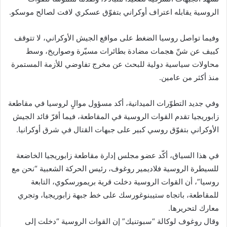
الروسية يقابله اعتراف أوكراني بتفوّق عسكري لافت لصالح موسكو.
وفيما تواصل روسيا الضغط على مواقع الجيش الأوكراني، لا تتوقف
كييف عن شنّ هجمات مضادة بطائرات مسيّرة وصواريخ، وسط
محاولات سياسية دولية للبحث عن مخرج تفاوضي للأزمة المستمرة
منذ أكثر من عامين.
وفي جديد التطوّرات الميدانية، أكد مسؤول موالٍ لروسيا في مقاطعة
زابوريجيا تقدم القوات الروسية في المقاطعة، فيما أقرّ قائد الجيش
الأوكراني بتفوّق روسي كبير على جبهات القتال في شرق أوكرانيا.
في هذا السياق، أكّد عضو مجلس إدارة مقاطعة زابوريجيا الخاضعة
للسيطرة الروسية فلاديمير روغوف، رئيس الحركة الشعبية “نحن مع
روسيا”، أن القوات الروسية دخلت قرية بريمورسكوي، التابعة
للمقاطعة، باتجاه ستيبنوغورسك على خط جبهة زابوريجيا، وتجري
معارك لتحريرها.
وقال روغوف لوكالة “سبوتنيك” إن القوات الروسية “دخلت إلى