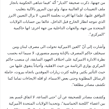
من جهتها، ذكرت صحيفة “الديار” أنّه “فيما تتباهى الحكومة بانجاز
ملف التعيينات او الغالبية منها، ولو دون المرور بالآلية بتغليب
التوافق عليها، علما انها اقرت بجلسة الامس، لا يزال التعيين الابرز
الذي تتوجه انظار الخارج قبل الداخل، عالقا بين حسابات الولايات
المتحدة من جهة، والجهات الداخلية من جهة اخرى: انها حاكمية
“المركزي”.
وأشارت إلى أنّ “العين الاميركية تحولت الى مصرف لبنان ومن
سيخلف حاكم المصرف بالإنابة وسيم منصوري، لا سيما انه بحسب
نظرة الادارة الاميركية على اختلاف العهود السابقة، ان منصب حاكم
المركزي يوازي الرئاسة من حيث الاهمّية، وأحياناً يتفوق عليها من
حيث التأثير بكثير. وعليه كثرت زيارات الموفدين باتجاه بيروت، حاملة
الرسائل المطلوبة وحتى بعض الاسماء، او اقله الايحاءات تماما كما
تكشف مصادر مطلعة”.
وكشفت مصادر للصحيفة عن أن “حتى الساعة، لا اتفاق حُسم بعد
بين اعضاء “اللجنة الخماسية”، وتحديدا الولايات المتحدة الأميركية