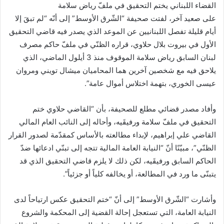
القضاء اللبناني يختم التحقيق في ملفّ رياض سلامة
على صعيد آخر، لفتت صحيفة “الشّرق الأوسط” إلى أنّه “لم تبقَ إلا
أيام قليلة تفصل اللبنانيين عن الموعد الذي يصدر فيه قاضي التحقيق
الأول في بيروت بلال حلاوي، قراره الظنّي في ملفّ حاكم مصرف
لبنان السابق رياض سلامة الموقوف منذ 3 أيلول الماضي، الذي
يلاحق فيه مع شخصين آخرين هما المحاميان ميشال تويني ومروان
عيسى الخوري، بتهمة اختلاس أموال عامة”.
وأفاد مصدر قضائي مطلع للصحيفة، بأن “القاضي حلاوي ختم
التحقيق في ملفّ سلامة ورفيقَيه، وأحاله إلى النائب العام المالي
القاضي علي إبراهيم، لإبداء مطالعته بالأساس كمقدّمة لصدور القرار
الظنّي”، مبيّنًا أنّ “النيابة العامة المالية تتجه إلى تبنّي ادعائها ضدّ
الحاكم السابق ورفيقَيه، لكن ذلك لا يلزم قاضي التحقيق الذي قد
يتبنّى ما ورد في المطالعة، أو يخالفه كلياً أو جزئياً”.
وأشارت “الشّرق الأوسط” إلى أنّ “ختم التحقيق عكس ارتياحاً لدى
النيابة العامة، التي تستعجل إحالة القضية إلى المحكمة والشروع