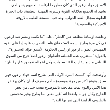
الأسبق جهاد ازعور الذي كان مطروحا لرئاسة الجمهورية، والذي
يشهد له الجميع بعلاقاته القوية وسيرته المهنية النظيفة، ذات الخبرة
الطوية بمجال النقد الدولي، وصاحب السمعة الطيبة بالاروقة
الاميركية والسعودية”.
وعلقت اوساط مطلعة عبر “الديار”، على “ما يكتب وينشر ضد ازعور،
في كل مرة يطرح اسمه لاستحقاق هام، للتصويب عليه إما على اخيه
المهندس انطوان ازعور او رئيس الحكومة الأسبق فؤاد السنيورة”،
بالقول: “نستغرب هذه الحملة، فأنطوان ازعور اصلا خرج من السوق
اللبناني منذ ما يقارب الـ10 سنوات، وكل اعماله تتمحور خارج لبنان”.
وأوضحت أنّها “ليست المرة الاولى التي يطرح اسم جهاد ازعور، فهو
سبق وفوتح اكثر من مرة بموضوع حاكم مصرف لبنان وكان يرفض
هذا الامر، واليوم تمت مفاتحته بالموضوع نفسه حتى من بعض
الخارج وكان جوابه واضحا انه “غير معني بما يطرح وغير متحمس
بالظروف الراهنة التي تمر بها البلاد”.