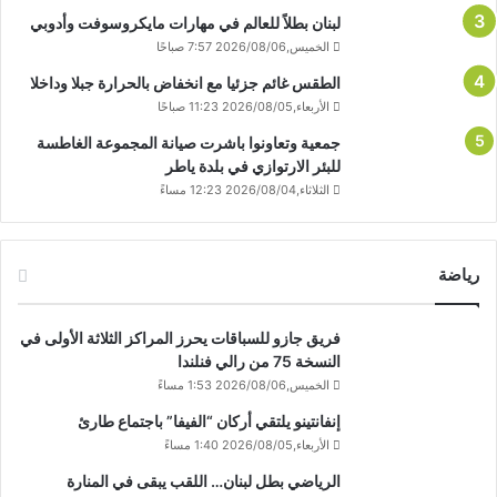
لبنان بطلاً للعالم في مهارات مايكروسوفت وأدوبي
الخميس,2026/08/06 7:57 صباحًا
الطقس غائم جزئيا مع انخفاض بالحرارة جبلا وداخلا
الأربعاء,2026/08/05 11:23 صباحًا
جمعية وتعاونوا باشرت صيانة المجموعة الغاطسة
للبئر الارتوازي في بلدة ياطر
الثلاثاء,2026/08/04 12:23 مساءً
رياضة
فريق جازو للسباقات يحرز المراكز الثلاثة الأولى في
النسخة 75 من رالي فنلندا
الخميس,2026/08/06 1:53 مساءً
إنفانتينو يلتقي أركان “الفيفا” باجتماع طارئ
الأربعاء,2026/08/05 1:40 مساءً
الرياضي بطل لبنان… اللقب يبقى في المنارة