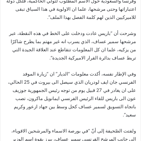
وفرنسا والسعودية حول الاسم المطلوب لتولي الحاكمية، فلكل دولة
اعتباراتها وحتى مرشحها، علما ان الاولوية في هذا السياق تبقى
للاميركيين الذين لهم كلمة الفصل بهذا الملف”.
وشرحت أن “باريس عادت ودخلت على الخط في هذه النقطة، عبر
مرشحها سمير عساف، الذي يسرب انه غير مهتم بما يطرح شاكرًا
من يزكيه، علما ان كل المعلومات تتقاطع عند العلاقة الجيدة التي
تربط عساف بدائرة القرار الاميركية الجديدة”.
وفي الإطار نفسه، أكدت معلومات “الديار” ان “زيارة الموفد
الفرنسي جان ايف لودريان الذي سيصل الى بيروت في 25 الحالي،
على ان يغادر في 27 قبيل يوم من توجه رئيس الجمهورية جوزيف
عون الى باريس للقاء الرئيس الفرنسي ايمانويل ماكرون، تصب
باتجاه التسويق لسمير عساف كحل وسط بين جهاد ازعور وكريم
سعيد”.
ولفتت الصّحيفة إلى أنّ “في بورصة الاسماء والمرشحين الاقوياء،
الى جانب المرشح الفرنسي سمير عساف، يبرز بقوة اسم الوزير