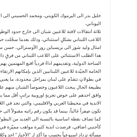
خليل بدر الى اليرموك الكويتي، ومحمد الحسيني الى ا
اليوناني.
ثلاثة انتقالات لافتة للاعبين شبان الى خارج حدود الو
اللاعب اللبناني بشكلٍ استثنائي، وذلك بعدما سجّلت حرك
امثال وليد شور الى بريسباين رور الأوسترالي، حسن س
هذا الطلب الاستثنائي على اللاعب اللبناني من فرقٍ ذا
الساحة الدولية، وتقديمهم اداءً فردياً اقنع المهتمين بهم
الخامة الجيّدة للاعبين اللبنانيين الذين بإمكانهم الار
في بطولاتٍ تتقدّم على لبنان بمراحل محدودة، ما يعني ا
بطبيعة الحال يبحث اللاعبون وخصوصاً الشبان منهم على 
وافق احدهم على خوض تجربةٍ اوروبية براتبٍ أقل مما ي
الاندية في محيطنا العربي والاقليمي، والتي تجد في اللاع
تكون صِفراً غالباً، بينما قد يكون رقم راتبه مقبولاً الى حدّ
كما تضاف نقطة اساسية بالنسبة الى العديد من البطول
كأجنبي اضافي، فرصدت اندية كثيرة مواهب مميّزة في ال
مسألة تزداد اسبوعياً بحسب ما أكد لـ “الأخبار” احد وك