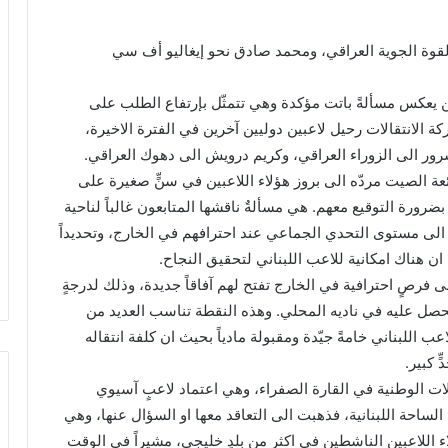
لقوة الجوية العراقي، ومحمد صادق نحو إيغاليو أف سي
طن يعكس مسألةً باتت مؤكدة وهي تتمثّل بإرتفاع الطلب على
ة الانتقالات رحيل لاعبين دوليين آخرين في الفترة الاخيرة،
رور الى الزوراء العراقي، وكريم درويش الى دهوك العراقي.
ئعة الصيت مردّه الى بروز هؤلاء اللاعبين في سنٍّ صغيرة على
 بضرورة التوقيع معهم. هي مسألةٌ ناقشها المتابعون غالباً لناحية
تقاء الى مستوى التحدي الجماعي عند احترافهم في الخارج، وتحديداً
ن هناك امكانية للاعب اللبناني لتحقيق النجاح.
فرصٍ احترافية في الخارج تفتح لهم آفاقاً جديدة، وذلك لدرجةٍ
حصل عليه في ناديه المحلي. وهذه النقطة تناسب العديد من
ب اللبناني خامةً جيّدة ومقبولة مادياً بحيث ان كلفة انتقاله
ٍ كبير.
ات الوطنية في القارة الصفراء، وهي اعتماد لاعبٍ آسيوي
ساحة اللبنانية، فذهبت الى التعاقد معها او السؤال عنها، وهي
لاء اللاعبين الناشطين في اكثر من بلدٍ خليجي، مشيراً في الوقت