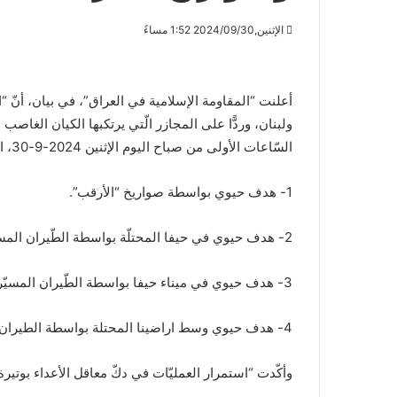
الإثنين,2024/09/30 1:52 مساءً
أعلنت “المقاومة الإسلامية في العراق”، في بيان، أنّ “ا
ولبنان، وردًّا على المجازر الّتي يرتكبها الكيان الغا
السّاعات الأولى من صباح اليوم الإثنين 2024-9-30، الأهداف التّالية:
1- هدف حيوي بواسطة صواريخ “الأرقب”.
2- هدف حيوي في حيفا المحتلّة بواسطة الطّيران المسيّر.
3- هدف حيوي في ميناء حيفا بواسطة الطّيران المسيّر.
4- هدف حيوي وسط اراضينا المحتلة بواسطة الطيران المسيّر”.
وأكّدت “استمرار العمليّات في دكّ معاقل الأعداء بوتير