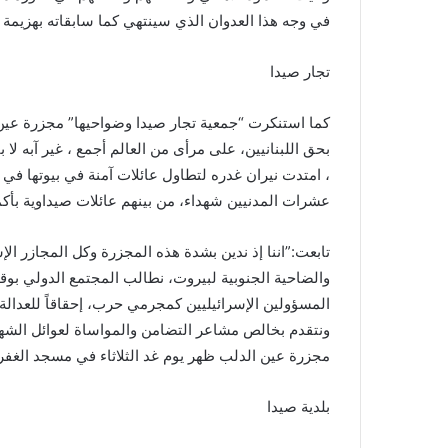
في وجه هذا العدوان الذي سينتهي كما سابقاته بهزيمة الع
تجار صيدا
كما استنكرت “جمعية تجار صيدا وضواحيها” مجزرة عين 
بحق اللبنانيين، على مرأى من العالم أجمع ، غير آبه لا
، امتدت نيران غدره لتطاول عائلات آمنة في بيوتها ف
عشرات المدنيين شهداء، من بينهم عائلات صيداوية بأك
تابعت:”اننا إذ ندين بشدة هذه المجزرة وكل المجازر ال
والضاحية الجنوبية لبيروت، نطالب المجتمع الدولي بو
المسؤولين الإسرائيليين كمجرمي حرب، إحقاقاً للعدالة ال
ونتقدم بخالص مشاعر التضامن والمواساة لعوائل الش
مجزرة عين الدلب ظهر يوم غد الثلاثاء في مسجد الغف
بلدية صيدا