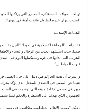
توالت المواقف المستنكرة للمجازر التي يرتكبها العد
“امتدت نيران غدره لتطاول عائلات آمنة في بيوتها”.
الجماعة الإسلامية
فقد دانت “الجماعة الإسلامية في صيدا” “الجريمة الصه
صيدا، حيث إستشهد العديد من الرجال والنساء والأطفا
الحرب، التي بدأتها في غزة وتستكملها اليوم في المدن
قلوب المواطنين”.
واعتبرت أن هذه الجرائم هي دليل على حال الفشل في م
تثنينا عن المضي في التصدي للمحتل الذي يؤكد بجرائم
مبرر في مسعى لإعادة هيبته التي تهشمت في السابع م
الصهيوني الذي يهدف إلى السيطرة والحكم فيما يسمى
وحيّت “صمود الأهالي وتعاطفهم وتكاتفهم في صورة مشر