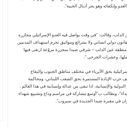
دو وإنكفائه وهو يجر أذيال الخيبة”.
الدلب، وقالت: “في وقت يواصل فيه العدو الإسرائيلي مجازره
 بقانون دولي انساني ولا بشرائع ومواثيق تحرم استهداف المدنيين
ي منطقة عين الدلب – شرقي صيدا بمجزرة مروّعة ارتقى فيها
ملها، وعشرات الجرحى “.
إسرائيلية بحق الأبرياء في مختلف مناطق الجنوب والبقاع
قف حرب الإبادة المستمرة بحق الشعب اللبناني، ومحاكمة
دولية والإنسانية، اذا تبقى من عدالة وإنسانية في هذا العالم .
هداء”، ونطالب ب”أوسع مشاركة في مراسم وداع وتشييع شهداء
ران في مقبرة صيدا الجديدة في سيروب”.