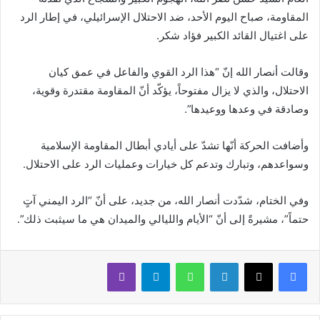
المقاومة، صباح اليوم الأحد، ضد الاحتلال الإسرائيلي، في إطار الرد
على اغتيال القائد الكبير فؤاد شكر.
وقالت أنصار الله إنّ “هذا الرد القوي والفاعل في عمق كيان
الاحتلال، والذي لا يزال مفتوحاً، يؤكّد أنّ المقاومة مقتدرة وقوية،
وصادقة في وعدها ووعيدها”.
وأضافت الحركة أنّها تشدّ على أيادي أبطال المقاومة الإسلامية
وسواعدهم، وتبارك وتدعم كل خيارات وعمليات الرد على الاحتلال.
وفي الختام، شدّدت أنصار الله، من جديد، على أنّ “الرد اليمني آتٍ
حتماً”، مشيرةً إلى أنّ “الأيام والليالي والميدان هي ما سيثبت ذلك”.
لينكدإن
واتساب
تيلقرام
ڤايبر