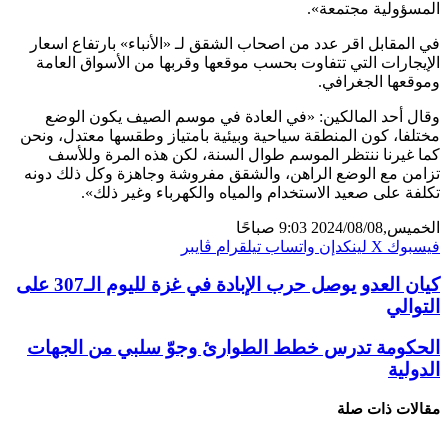
المسؤولية مجتمعة».
في المقابل اقر عدد من اصحاب الشقق لـ «الأنباء» بارتفاع اسعار
الإيجارات التي تتفاوت بحسب موقعها وقربها من الأسواق العامة
وموقعها الجغرافي.
وقال أحد المالكين: «في العادة في موسم الصيف يكون الوضع
مختلفا، كون المنطقة سياحية وبيئية بامتياز وطقسها معتدل، ونحن
كما غيرنا ننتظر الموسم طوال السنة، لكن هذه المرة وللأسف
تزامن مع الوضع الراهن، والشقق مفروشة وجاهزة وكل ذلك دونه
تكلفة على صعيد الاستخدام والمياه والكهرباء وغير ذلك».
الخميس,2024/08/08 9:03 صباحًا
فيسبوك
X
لينكدإن
واتساب
تيلقرام
ڤايبر
كيان العدو يوصل حرب الإبادة في غزة لليوم الـ307 على
التوالي
الحكومة تدرس خطط الطوارئ وجوّ سلبي من الجهات
الدولية
مقالات ذات صلة