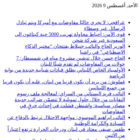
الأحد, أغسطس 9 2026
آخر الاخبار
عراقجي: لا نجري حاليًا مفاوضات مع أميركا ويتم تبادل
الرسائل عبر وسطاء
قوى الأمن: إحباط محاولة تهريب 5000 حبة كبتاغون إلى
السعودية عبر شركة شحن
الوزير الحاج والنائب جنبلاط يفتتحان “مختبر الذكاء
الاصطناعي” في راشيا
الحاج حسن خلال تدشين مشروع مياه في شمسطار: 7
جولات من المفاوضات لم تقدم شيئًا للبنان
الأولمبياد الخاص اللبناني يطلق قيادات شبابية جديدة من بوابة
الرياضة
غملوش: من يريد أن يكون قريبا من لبنان، عليه أن يكون قريبا
من جميع اللبنانيين
النائب فريد البستاني من السراي: لمعالجة ملف رسوم
النفايات من خلال حلول تمويلية لا تتضمّن ضرائب جديدة
مصادر سياسية: واشنطن فشلت في إِحداث خرقٍ في
المفاوضات
النائب إبراهيم الموسوي: مواجهة الاحتلال ترتبط بالدفاع عن
السيادة والكرامة الوطنية
طقس صيفي معتاد في لبنان ودرجات الحرارة ترتفع اعتباراً
من الاثنين