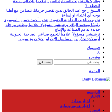
وهاب: هل تحولت السفارة السورية في لبنان الى نقطة
للخطف؟
الشيخ راجح عبد الخالق يدين تفجير جرمانا: نتضامن مع أهلنا
بوجه أي اعتداء او إساءة
تجمع صناعيي الضاحية الجنوبية ينتخب أحمد حسين الموسوي
رئيسًا ومحمد الباقر ترشيشي مسؤولا اعلاميا ويطلق مرحلة
جديدة لدعم الصناعة والإنتاج
ترشيشي مسؤولاً اعلامياً لتجمع صناعي الضاحية الجنوبية
أرسلان: نحذّر من مسلسل الإجرام بحقّ دروز سوريا
فيسبوك
X
يوتيوب
بحث عن
القائمة
الرئيسية
الأخبار
اخبار محلية
اخبار عربية ودولية
اقتصاد