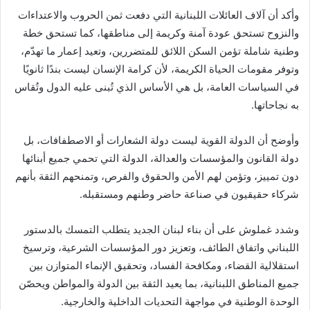
وأكد أن آلاف العائلات اللبنانية التي دفعت ثمن الحروب والاعتداءات
والنزوح تستحق عودة آمنة وكريمة إلى مناطقها، كما تستحق خطة
وطنية شاملة تؤمن السكن اللائق للمتضررين، وتعيد إعمار ما تهدّم،
وتوفر مقومات الحياة الكريمة، لأن كرامة الإنسان ليست بندًا ثانويًا
في السياسات العامة، بل هي الأساس الذي تُبنى عليه الدول وتُقاس
به نجاحاتها.
وأوضح أن الدولة القوية ليست دولة الشعارات أو الاصطفافات، بل
دولة القانون والمؤسسات والعدالة، الدولة التي تحمي جميع أبنائها
دون تمييز، وتؤمن لهم الأمن والحقوق والفرص، وتمنحهم الثقة بأنهم
شركاء حقيقيون في صناعة حاضر وطنهم ومستقبله.
وشدد غملوش على أن بناء لبنان الجديد يتطلب التمسك بالدستور
اللبناني واتفاق الطائف، وتعزيز دور المؤسسات الشرعية، وترسيخ
استقلالية القضاء، ومكافحة الفساد، وتحقيق الإنماء المتوازن بين
جميع المناطق اللبنانية، بما يعيد الثقة بين الدولة والمواطن ويحصّن
الوحدة الوطنية في مواجهة التحديات الداخلية والخارجية.