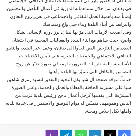
كما كان له حضور بارز في دعم نشاطات النادي الثقافي الاجتماعي
في بدغان، من خلال مساهماته الدورية في أعمال التأهيل والتحسين،
إيماناً منه بأهمية العمل الثقافي والاجتماعي في تعزيز روح التعاون
والترابط بين أبناء البلدة وبناء جيل واعٍ ومتماسك.
وفي أصعب الأزمات التي مرّ بها لبنان، برز دوره الإنساني بشكل
واضح، حيث ساهم مع أبناء البلدة والفعاليات المحلية في احتضان
العديد من النازحين الذين لجأوا إلى بدغان، وعمل عبر البلدية والنادي
الثقافي الاجتماعي والجمعيات الخيرية على تأمين الاحتياجات
الأساسية والمستلزمات الضرورية لهم، في صورة تعبّر عن روح
التضامن والتكافل التي تتميّز بها البلدة وأهلها.
ختاماً، تتوجّه صفحة آل شيا بكل التحية والتقدير للسيد رمزي شاهين
شيا على مسيرته الحافلة بالعطاء والعمل والخدمة، وعلى الصورة
المشرّفة التي يقدمها كرجل أعمال ناجح ورئيس بلدية قريب من
الناس وهمومهم، متمنّين له دوام التوفيق والاستمرار في خدمة بلدته
وأهلها بكل إخلاص ومحبة.
لينكدإن
واتساب
تيلقرام
ڤايبر