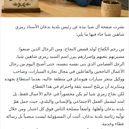
نشرت صفحة آل شيا نبذة عن رئيس بلدية بدغان الأستاذ رمزي
شاهين شيا جاء فيها ما يلي:
من رحم الكفاح تُولد قصص النجاح، ومن الرجال الذين صنعوا
مسيرتهم بتعبهم وإصرارهم يبرز اسم السيد رمزي شاهين شيا،
الرجل العصامي الذي بنى نفسه بنفسه، حتى أصبح اليوم من رجال
الأعمال الناجحين والفاعلين في مجال تجارة السيارات، وصاحب
ووكيل متجر سيارات هيونداي في منطقة عاليه، بعدما استطاع بجهده
ومثابرته أن يرسّخ اسمه بثقة واحترام في هذا القطاع.
لكن نجاح رمزي شيا لم يكن محصوراً في عالم الأعمال فقط، بل
امتد ليشمل العمل الاجتماعي والإنساني والبلدي، حيث حمل همّ
بلدته بدغان وأهلها، واضعاً مصلحة الناس فوق كل اعتبار. ومن خلال
تولّيه رئاسة بلدية بدغان، أثبت أن المسؤولية ليست منصباً بل رسالة
عطاء وخدمة.