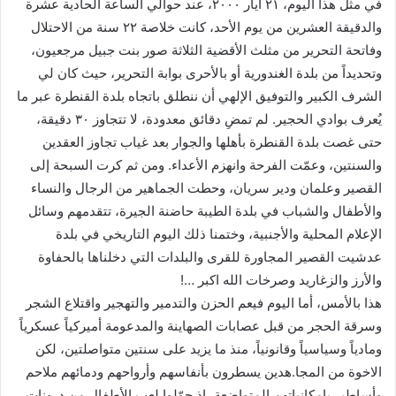
في مثل هذا اليوم، ٢١ ايار ٢٠٠٠، عند حوالي الساعة الحادية عشرة
والدقيقة العشرين من يوم الأحد، كانت خلاصة ٢٢ سنة من الاحتلال
وفاتحة التحرير من مثلث الأقضية الثلاثة صور بنت جبيل مرجعيون،
وتحديداً من بلدة الغندورية أو بالأحرى بوابة التحرير، حيث كان لي
الشرف الكبير والتوفيق الإلهي أن ننطلق باتجاه بلدة القنطرة عبر ما
يُعرف بوادي الحجير. لم تمضِ دقائق معدودة، لا تتجاوز ٣٠ دقيقة،
حتى غصت بلدة القنطرة بأهلها والجوار بعد غياب تجاوز العقدين
والسنتين، وعمّت الفرحة وانهزم الأعداء. ومن ثم كرت السبحة إلى
القصير وعلمان ودير سريان، وحطت الجماهير من الرجال والنساء
والأطفال والشباب في بلدة الطيبة حاضنة الجيرة، تتقدمهم وسائل
الإعلام المحلية والأجنبية، وختمنا ذلك اليوم التاريخي في بلدة
عدشيت القصير المجاورة للقرى والبلدات التي دخلناها بالحفاوة
والأرز والزغاريد وصرخات الله اكبر …!
هذا بالأمس، أما اليوم فيعم الحزن والتدمير والتهجير واقتلاع الشجر
وسرقة الحجر من قبل عصابات الصهاينة والمدعومة أميركياً عسكرياً
ومادياً وسياسياً وقانونياً، منذ ما يزيد على سنتين متواصلتين، لكن
الاخوة من المجا.هدين يسطرون بأنفاسهم وأرواحهم ودمائهم ملاحم
وأساطير بإمكانياتهم المتواضعة، إذ حوّلوا لعب الأطفال من درونات