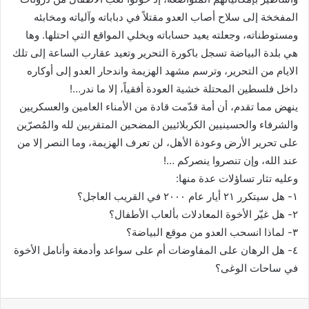
المفخخة إلى سلاح أصاب العدو مقتلاً في دباباته وآلياته ومخابئه
ومستوطناته، وجعلته يعيد حساباته ويخلي المواقع التي احتلها. وها
هي بلدة البياضة تسجل باكورة التحرير وتعيد عقارب الساعة إلى تلك
الايام من التحرير، وترسم مشهد الهزيمة واندحار العدو إلى أوكاره
داخل فلسطين المحتلة خشية العودة أفقياً، إلا ما ندر…!
ينهض مما تقدم، أن أمة قدّمت قادة من الأمناء العامين والعسكريين
والشرفاء والحسينيين الكربلائيين المضحين المتقربين لله والمُصرّين
على تحرير الأرض وعودة الأهل، لن تعرف الهزيمة، وما النصر إلا من
عند الله، وإن تنصروا ينصركم …!
وعليه تثار تساؤلات عدة منها:
١- هل سيتكرر ٢١ أيار عام ٢٠٠٠ في القريب العاجل؟
٢- هل غيّر الأخوة المعادلات بألعاب الأطفال؟
٣- لماذا انسحب العدو من موقع البياضة؟
٤- هل الرهان على المفاوضات أم على سواعد وأدمغة وأنامل الأخوة
في ساحات الوغى؟