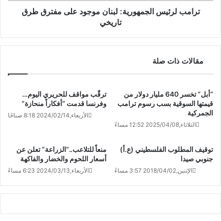
ترامب لرئيس الجمهورية: لبنان موجود على مفترق طرق
تاريخي
مقالات ذات صلة
“أبل” تخسر 640 مليار دولار من
ترقّب مواقف للحريري اليوم…
قيمتها السوقية بسب رسوم ترامب
وفرنسا قدمت “أفكاراً منحازة”
الجمركية
الأربعاء,2024/02/14 8:18 صباحًا
الثلاثاء,2025/04/08 12:52 مساءً
توقيف المطلوب الفلسطيني (ع.أ)
منعاً للتلاعب..”الزراعة” تعلن عن
جنوبي صيدا
أسعار اللحوم والخضار والفاكهة
الإثنين,2018/04/02 3:57 مساءً
الأربعاء,2024/03/13 6:23 مساءً