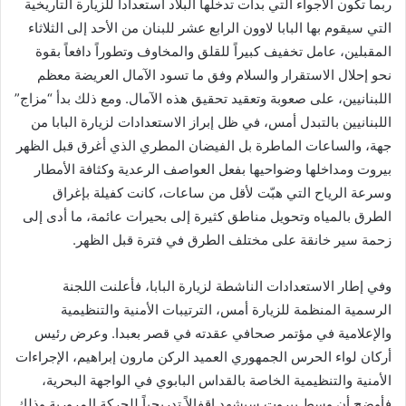
ربما تكون الأجواء التي بدأت تدخلها البلاد استعداداً للزيارة التاريخية
التي سيقوم بها البابا لاوون الرابع عشر للبنان من الأحد إلى الثلاثاء
المقبلين، عامل تخفيف كبيراً للقلق والمخاوف وتطوراً دافعاً بقوة
نحو إحلال الاستقرار والسلام وفق ما تسود الآمال العريضة معظم
اللبنانيين، على صعوبة وتعقيد تحقيق هذه الآمال. ومع ذلك بدأ “مزاج”
اللبنانيين بالتبدل أمس، في ظل إبراز الاستعدادات لزيارة البابا من
جهة، والساعات الماطرة بل الفيضان المطري الذي أغرق قبل الظهر
بيروت ومداخلها وضواحيها بفعل العواصف الرعدية وكثافة الأمطار
وسرعة الرياح التي هبّت لأقل من ساعات، كانت كفيلة بإغراق
الطرق بالمياه وتحويل مناطق كثيرة إلى بحيرات عائمة، ما أدى إلى
زحمة سير خانقة على مختلف الطرق في فترة قبل الظهر.
وفي إطار الاستعدادات الناشطة لزيارة البابا، فأعلنت اللجنة
الرسمية المنظمة للزيارة أمس، الترتيبات الأمنية والتنظيمية
والإعلامية في مؤتمر صحافي عقدته في قصر بعبدا. وعرض رئيس
أركان لواء الحرس الجمهوري العميد الركن مارون إبراهيم، الإجراءات
الأمنية والتنظيمية الخاصة بالقداس البابوي في الواجهة البحرية،
فأوضح أن وسط بيروت سيشهد اقفالاً تدريجياً للحركة المرورية وذلك