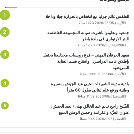
الطقس غائم جزئيا مع انخفاض بالحرارة جبلا وداخلا
الأربعاء,2026/08/05 11:23 صباحًا
جمعية وتعاونوا باشرت صيانة المجموعة الغاطسة
للبئر الارتوازي في بلدة ياطر
الثلاثاء,2026/08/04 12:23 مساءً
معهد العرفان المهني – فرع رويسات مجدلبعنا يحتفل
بإطلاق عامه الدراسي.. وافتتاح قسم العناية
التمريضية
الأحد,2026/08/02 11:56 صباحًا
بلدية مدينة الشويفات تحيي عيد الجيش بمسيرة
وطنية ورفع علم لبناني بطول 60 متراً
السبت,2026/08/01 11:59 صباحًا
الشّيخ راجح نديم عبد الخالق يهنىء بعيد الجيش:
عنوان العزّة والكرامة وحصن الوطن المنيع
الجمعة,2026/07/31 9:45 مساءً