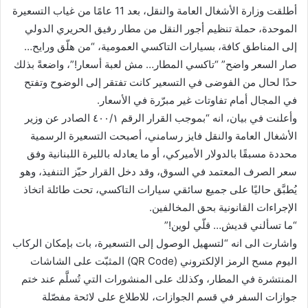
أطلقت وزارة الأشغال العامة والنقل، بعد 11 عامًا من غياب التسعيرة
الموحدة، حملة تنظيم أجور النقل من مطار رفيق الحريري الدولي
إلى المناطق كافة، بسيارات التاكسي العمومية، “من هلّق ورايح…
صار السعر واضح” “تاكسي المطار… مش لعبة أسعار!”، واضعةً بذلك
حدًا لحال من الفوضى في التسعير كانت تفتقر إلى الوضوح وتفتح
في المجال أمام تفاوتات غير مبرّرة في الأسعار.
وأعلنت في بيان، انه “بموجب القرار الرقم ٤٠٠/١ الصادر عن وزير
الأشغال العامة والنقل فايز رسامني، أصبحت التسعيرة الرسمية
محددة مسبقًا بالدولار الأميركي، أو ما يعادله بالليرة اللبنانية وفق
سعر الصرف المعتمد في السوق، وقد دخل القرار حيّز التنفيذ، وهو
يُطبَّق حاليًا على جميع سائقي سيارات التاكسي، تحت طائلة اتخاذ
الإجراءات القانونية بحق المخالفين.
“ما تسألني قديش… قلّي لوين!”
واشارت الى انه “لتسهيل الوصول إلى التسعيرة، بات بإمكان الركاب
اليوم مسح الرمز الإلكتروني (QR Code) المثبّت على الشاشات
المنتشرة في المطار، وكذلك على المنشورات التي تُسلَّم عند ختم
جوازات السفر في قسم الجوازات، للاطلاع على لائحة مفصّلة