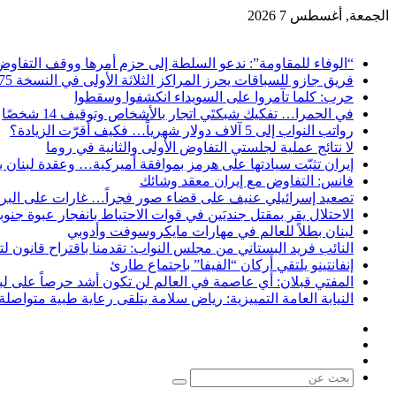
الجمعة, أغسطس 7 2026
آخر الاخبار
“الوفاء للمقاومة”: ندعو السلطة إلى حزم أمرها ووقف التفاوض
فريق جازو للسباقات يحرز المراكز الثلاثة الأولى في النسخة 75 من رالي فنلندا
حرب: كلما تآمروا على السويداء انكشفوا وسقطوا
في الحمرا… تفكيك شبكتَي اتجار بالأشخاص وتوقيف 14 شخصًا
رواتب النواب إلى 5 آلاف دولار شهرياً… فكيف أقرّت الزيادة؟
لا نتائج عملية لجلستي التفاوض الأولى والثانية في روما
إيران تثبّت سيادتها على هرمز بموافقة أميركية… وعقدة لبنان ب
فانس: التفاوض مع إيران معقد وشائك
تصعيد إسرائيلي عنيف على قضاء صور فجراً… غارات على البر
الاحتلال يقر بمقتل جنديَين في قوات الاحتياط بانفجار عبوة جنوب
لبنان بطلاً للعالم في مهارات مايكروسوفت وأدوبي
النائب فريد البستاني من مجلس النواب: تقدمنا باقتراح قانون 
إنفانتينو يلتقي أركان “الفيفا” باجتماع طارئ
المفتي قبلان: أي عاصمة في العالم لن تكون أشد حرصاً على لب
النيابة العامة التمييزية: رياض سلامة يتلقى رعاية طبية متواصل
فيسبوك
X
يوتيوب
بحث