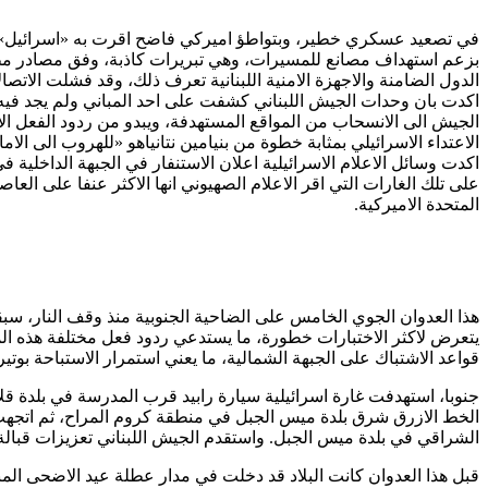
بزعم استهداف مصانع للمسيرات، وهي تبريرات كاذبة، وفق مصادر مطل
الدول الضامنة والاجهزة الامنية اللبنانية تعرف ذلك، وقد فشلت الاتص
اكدت بان وحدات الجيش اللبناني كشفت على احد المباني ولم يجد فيه ا
الجيش الى الانسحاب من المواقع المستهدفة، ويبدو من ردود الفعل ال
الاعتداء الاسرائيلي بمثابة خطوة من بنيامين نتانياهو «للهروب الى الام
اكدت وسائل الاعلام الاسرائيلية اعلان الاستنفار في الجبهة الداخلي
على تلك الغارات التي اقر الاعلام الصهيوني انها الاكثر عنفا على الع
المتحدة الاميركية.
يتعرض لاكثر الاختبارات خطورة، ما يستدعي ردود فعل مختلفة هذه الم
قواعد الاشتباك على الجبهة الشمالية، ما يعني استمرار الاستباحة بوتي
جنوبا، استهدفت غارة اسرائيلية سيارة رابيد قرب المدرسة في بلدة ق
الخط الازرق شرق بلدة ميس الجبل في منطقة كروم المراح، ثم اتجهت
الشراقي في بلدة ميس الجبل. واستقدم الجيش اللبناني تعزيزات قبالة
قبل هذا العدوان كانت البلاد قد دخلت في مدار عطلة عيد الاضحى ال