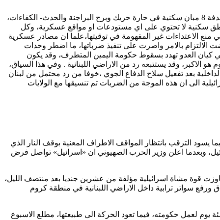
في تصعيد عسكري خطير، وبتواطؤ اميركي فاضح اقرت به «اسرائيل»، شنت طائرات العدو غارات جوية على الضاحية الجنوبية لبيروت مستهدفة 8 مبان سكنية في حارة حريك وبرج البراجنة والحدث- الكفاءات،
ناطق سكنية لا تحتوي على اي مستودعات او مواقع عسكرية، وكل
في منع الاعتداءات غير المفهومة في توقيتها،علما ان مصادر عسكرية
ضت الالتزام بالامر واصرت على تنفيذ ضرباتها، ما اضطر وحدات
في كيان العدو تهدد بسقوط حكومة اليمين المتطرف، وقد يكون
 هو الاكبر، وقد يستتبعه رد من الاراضي اللبنانية . وفي هذا السياق،
لداخلية بعد تفعيل سلاح الدفاع الجوي ،خوفا من رد محتمل من لبنان
ائيلية الى ان هذه الموجة من الضربات تم تنسيقها مع الولايات
هدت الضاحية حركة نزوح مؤقتة ليلا، فيما يسود الترقب بانتظار المواقف الاطراف المعنية بوقف النار الذي
ائيل، وبعدما اعلن وزير الحرب الصهيوني ان «اسرائيل» تواصل فرض
جاوزت قوة مشاة اسرائيلية مؤلفة من عشرين جنديا بعد منتصف الليل،
رفع سواتر ترابية داخل الاراضي اللبنانية في منطقة كروم
يوم لعمل حكومته، فيما تعود الحركة الى طبيعتها، مطلع الاسبوع