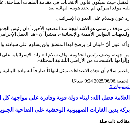
المقبل حيث سيكون قانون الانتخابات في مقدمة الملفات الساخنة، على
يليه موفد اميركي لم تحدد هويته النهائية بعد.
رد عون وسلام على العدوان الإسرائيلي
في موقف رسمي هو الأشد لهجة منذ التصعيد الأخير، أدان رئيس الجمهوري
ولبديهيات القوانين الأممية والإنسانية»، معتبراً أن «هذا العمل الإجر
وأكد عون أنّ «لبنان لن يرضخ لهذا المنطق ولن يساوم على سيادته و
من جهته، وصف رئيس الحكومة نواف سلام الغارات الإسرائيلية على الضا
وإلزامها بالانسحاب من الأراضي اللبنانية المحتلة».
واعتبر سلام أن «هذه الاعتداءات تمثل انتهاكاً صارخاً للسيادة اللبنانية وللقرار الدولي 1701»، محمّلاً إسرائيل مسؤولية تداعيات التصعيد ونت
الجمعة,2025/06/06 9:24 صباحًا
ڤايبر
تيلقرام
لينكدإن
واتساب
فيسبوك
X
العلامة فضل الله: لبناء دولة قوية وقادرة على مواجهة كل
بركة يدين الغارات الصهيونية الوحشية على الضاحية الجنوبي
مقالات ذات صلة