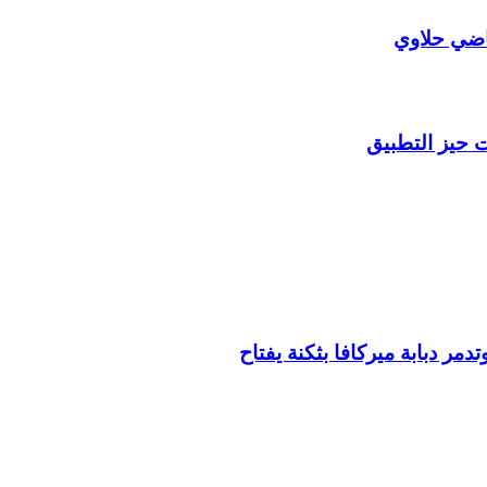
قاضي حلاوي
دمر دبابة ميركافا بثكنة يفتاح