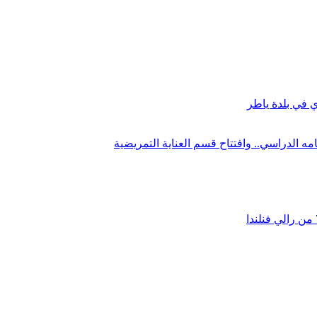
ي في بلدة ياطر
ه الدراسي.. وافتتاح قسم العناية التمريضية