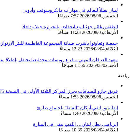
لبنان بطلاً للعالم في مهارات مايكروسوفت وأدوبي
الخميس,2026/08/06 7:57 صباحًا
الطقس غائم جزئيا مع انخفاض بالحرارة جبلا وداخلا
الأربعاء,2026/08/05 11:23 صباحًا
جمعية وتعاونوا باشرت صيانة المجموعة الغاطسة للبئر الارتواز
الثلاثاء,2026/08/04 12:23 مساءً
معهد العرفان المهني – فرع رويسات مجدلبعنا يحتفل بإطلاق عام
الأحد,2026/08/02 11:56 صباحًا
رياضة
فريق جازو للسباقات يحرز المراكز الثلاثة الأولى في النسخة 75 من رالي فنلندا
الخميس,2026/08/06 1:53 مساءً
إنفانتينو يلتقي أركان “الفيفا” باجتماع طارئ
الأربعاء,2026/08/05 1:40 مساءً
الرياضي بطل لبنان… اللقب يبقى في المنارة
الثلاثاء,2026/08/04 10:39 صباحًا