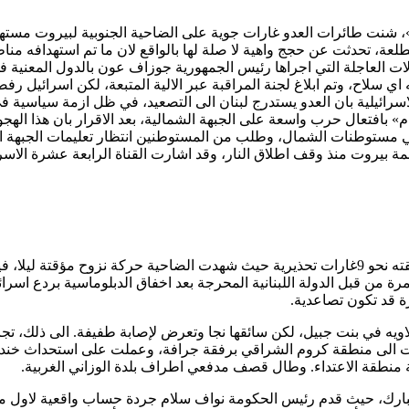
عة، تحدثت عن حجج واهية لا صلة لها بالواقع لان ما تم استهدافه م
الات العاجلة التي اجراها رئيس الجمهورية جوزاف عون بالدول المعنية 
ي سلاح، وتم ابلاغ لجنة المراقبة عبر الالية المتبعة، لكن اسرائيل رف
اسرائيلية بان العدو يستدرج لبنان الى التصعيد، في ظل ازمة سياسية 
ام» بافتعال حرب واسعة على الجبهة الشمالية، بعد الاقرار بان هذا الهجوم
ة في مستوطنات الشمال، وطلب من المستوطنين انتظار تعليمات الجبهة ا
اصمة بيروت منذ وقف اطلاق النار، وقد اشارت القناة الرابعة عشرة الاسر
هذا العدوان الجوي الخامس على الضاحية الجنوبية منذ وقف النار، سبقته نحو 9غارات تحذيرية حيث ش
رة من قبل الدولة اللبنانية المحرجة بعد اخفاق الدبلوماسية بردع اسر
رة قد تكون تصاعدية.
لاويه في بنت جبيل، لكن سائقها نجا وتعرض لإصابة طفيفة. الى ذلك، ت
 الى منطقة كروم الشراقي برفقة جرافة، وعملت على استحداث خندق و
 منطقة الاعتداء. وطال قصف مدفعي اطراف بلدة الوزاني الغربية.
مبارك، حيث قدم رئيس الحكومة نواف سلام جردة حساب واقعية لاول مئة 