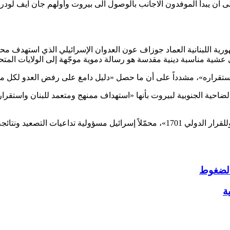
 ان يبدأ الموفدون الاجانب بالوصول الى بيروت وأولهم جان ايف لودري
ة اللبنانية العماد جوزاف عون العدوان الإسرائيلي الذي استهدف محيط 
امي عشية مناسبة دينية مقدسة هو رسالة دموية موجّهة إلى الولايات المتح
استقراره»، مشدداً على أن ما حصل «دليل دامغ على رفض العدو لكل مق
حية الجنوبية لبيروت بأنها «استهداف ممنهج ومتعمد للبنان واستقراره
ائجه على الاستقرار الإقليمي.
 الضغوط
ة