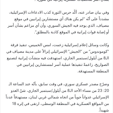
وفي بيان صادر عنه، أكّد حرس الثورة كذب الادعاءات الإسرائيلية،
مشدداً على أنّه “لم يكن هناك أي مستشارين إيرانيين في موقع
مصياف، الذي يوجد فيه الجيش السوري، وأن أي مزاعم بشأن أسر
أو إصابة قوات إيرانية في الموقع كاذبة بالمطلق”.
وكانت وسائل إعلام إسرائيلية زعمت، امس الخميس، تنفيذ فرقة
“كوموندوس” من “الجيش” الإسرائيلي إنزالاً على مدينة مصياف في
الـ8 من أيلول/سبتمبر الجاري، استهدفت فيه منشآت إيرانية لتصنيع
الصواريخ، زاعمةً تنفيذها عملية أسر لمستشارين إيرانيين في
المنطقة المستهدفة.
وصرّح مصدر عسكري سوري، في وقت سابق، بأنّه عند الساعة الـ
20: 23 من مساء الأحد الـ8 من أيلول/سبتمبر الجاري، شنّ العدو
الإسرائيلي عدواناً جوياً من اتجاه شمالي غربي لبنان، مستهدفاً عدداً
من المواقع العسكرية في المنطقة الوسطى، ارتقى في إثره 18
شهيداً.