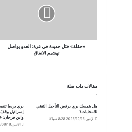
«حفلة» قتل جديدة في غزة: العدو يواصل
تهشيم الاتفاق
مقالات ذات صلة
هل يتمسك بري برفض التأجيل التقني
بري يربط تنفيذ
للانتخابات؟
إسرائيل وقفَ ا
وابن فرحان: خضو
الإثنين,2025/12/15 8:28 صباحًا
الإثنين,2025/08/18 8:16 صباحًا