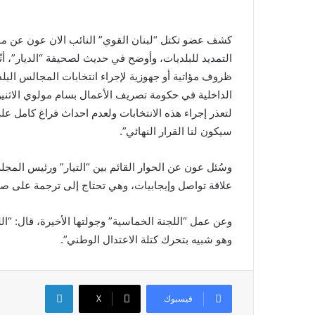
كشف عضو تكتل “لبنان القوي” النائب الان عون عن مو
التمديد للبلديات، وأوضح في حديث لصحيفة “الديار”، أنّ
ظروف مؤاتية أو جهوزية لإجراء انتخابات المجالس البلدية 
الداخلية في حكومة تصريف الأعمال بسام مولوي الاثن
لتعذر إجراء هذه الانتخابات ولعدم احداث فراغ كامل على
سيكون لنا القرار النهائي”.
وسُئل عون عن الحوار القائم بين “التيار” ورئيس المجلس ا
علاقة تواصل وإيجابيات، وهي تحتاج إلى ترجمة على صع
وعن عمل “اللجنة الخماسية” وجولتها الأخيرة، قال: “ال
وهو شبيه بتحرك كتلة الاعتدال الوطني”.
لينكدإن
فيسبوك
X