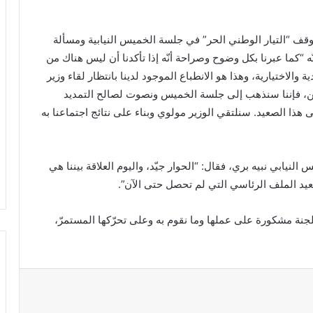
قف “التيار الوطني الحر” في جلسة الخميس النيابية ومسألة
ه “كما عبرنا بكل وضوح وصراحة أنّه إذا تأكدنا أن ليس هناك من
والاختيارية، وهذا هو الانطباع الموجود لدينا بانتظار لقاء وزير
ين، فإننا سنذهب إلى جلسة الخميس ونصوت لصالح التمديد
 هذا الصعيد. سنلتقي الوزير مولوي وبناء على نتائج اجتماعنا به
لنيابي نبيه بري، فقال: “الحوار جيّد، واليوم العلاقة بيننا هي
يد الملف الرئاسي التي لم تحصل حتى الآن”.
لجنة مشكورة على عملها وما نقوم به وعلى تحرّكها المستمرّ،