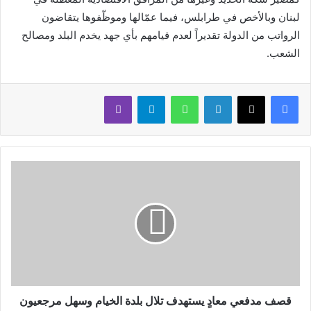
لبنان وبالأخص في طرابلس، فيما عمّالها وموظّفوها يتقاضون
الرواتب من الدولة تقديراً لعدم قيامهم بأي جهد يخدم البلد ومصالح
الشعب.
لينكدإن
واتساب
تيلقرام
ڤايبر
قصف مدفعي معادٍ يستهدف تلال بلدة الخيام وسهل مرجعيون