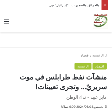
بالحرائق والتفجيرات.. “إسرائيل” توسّع حربها على لبنان
الق
الرئيسية
/
اقتصاد
اقتصاد
الرئيسية
منشآت نفط طرابلس في موت
سريريّ… وتجرى تعيينات!
مايز عبيد - نداء الوطن
الخميس,2024/01/04 9:09 صباحًا