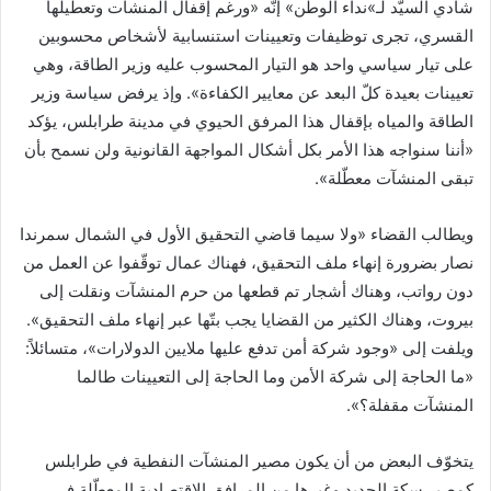
شادي السيّد لـ»نداء الوطن» إنّه «ورغم إقفال المنشآت وتعطيلها
القسري، تجرى توظيفات وتعيينات استنسابية لأشخاص محسوبين
على تيار سياسي واحد هو التيار المحسوب عليه وزير الطاقة، وهي
تعيينات بعيدة كلّ البعد عن معايير الكفاءة». وإذ يرفض سياسة وزير
الطاقة والمياه بإقفال هذا المرفق الحيوي في مدينة طرابلس، يؤكد
«أننا سنواجه هذا الأمر بكل أشكال المواجهة القانونية ولن نسمح بأن
تبقى المنشآت معطّلة».
ويطالب القضاء «ولا سيما قاضي التحقيق الأول في الشمال سمرندا
نصار بضرورة إنهاء ملف التحقيق، فهناك عمال توقّفوا عن العمل من
دون رواتب، وهناك أشجار تم قطعها من حرم المنشآت ونقلت إلى
بيروت، وهناك الكثير من القضايا يجب بتّها عبر إنهاء ملف التحقيق».
ويلفت إلى «وجود شركة أمن تدفع عليها ملايين الدولارات»، متسائلاً:
«ما الحاجة إلى شركة الأمن وما الحاجة إلى التعيينات طالما
المنشآت مقفلة؟».
يتخوّف البعض من أن يكون مصير المنشآت النفطية في طرابلس
كمصير سكة الحديد وغيرها من المرافق الاقتصادية المعطّلة في