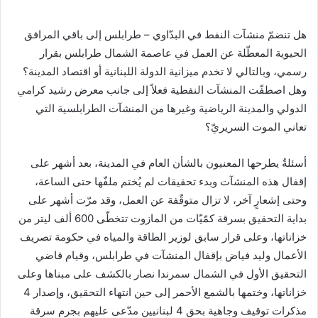
هل تنضمّ منشآت النفط في البدّاوي – طرابلس إلى باقي المرافق
الحيوية المعطّلة عن العمل في عاصمة الشمال طرابلس بقرار
رسمي، وبالتالي لا تخدم ميزانية الدولة اللبنانية أو اقتصاد المدينة؟
وهل اصطفّت المنشآت النفطية فعلاً إلى جانب معرض رشيد كرامي
الدولي والمدينة الرياضية وغيرها من المنشآت الطرابلسية التي
تعاني الموت السريريّ؟
أسئلةٌ يطرحها المعنيون بالشأن العام في المدينة، بعد أشهر على
إقفال هذه المنشآت وبدء تحقيقات لم يُختم ملفّها حتى الساعة،
وحتى إشعارٍ آخر، لا تزال متوقّفة عن العمل، وقد مرّت أشهر على
بداية التحقيق بسرقة كمّيّات من المازوت تتخطّى 600 ألف ليتر من
خزاناتها، وعلى قرار سابق لوزير الطاقة والمياه في حكومة تصريف
الأعمال وليد فياض بإقفال المنشآت في طرابلس، وقيام قاضي
التحقيق الأول في الشمال سمرندا نصار بالكشف على مبناها وعلى
خزاناتها، وختمها بالشمع الأحمر إلى حين انتهاء التحقيق، وإصدار 4
مذكرات توقيف وجاهية بحق 4 لبنانيين مدّعى عليهم بجرم سرقة