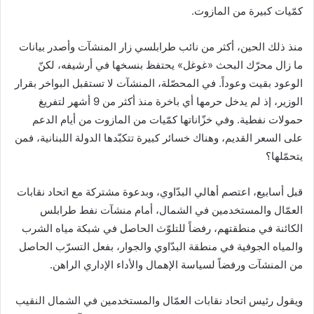
كمّيات كبيرة من المازوت.
منذ ذلك الحين، أكثر من نائب طرابلسي زار المنشآت وأصدر بيانات
ما زال محرّك البحث «غوغل» يحتفظ بنسخها في أرشيفه، لكنّ
الوعود بقيت وعوداً. في المحصّلة، المنشآت لا تستقبل البواخر بقرار
الوزير، إذ لم يدخل حرمها أي باخرة منذ أكثر من 9 أشهر لتفريغ
حمولات نفطية. وفي خزّاناتها كمّيات من المازوت من أيام الدعم
على السعر القديم، وهناك خسائر كبيرة تتكبّدها الدولة اللبنانية، فمن
يتحمّلها؟
قبل أسابيع، اعتصم أهالي البدّاوي، وبدعوة مشتركة مع اتحاد نقابات
العمّال والمستخدمين في الشمال، أمام منشآت نفط طرابلس
الكائنة في منطقتهم، رفضاً للتلوّث الحاصل في شبكة مياه الشرب
والمياه الجوفية في منطقة البدّاوي والجوار، بفعل التسرّب الحاصل
من المنشآت ورفضاً لسياسة الإهمال والأداء الإداري الراهن.
ويقول رئيس اتحاد نقابات العمّال والمستخدمين في الشمال النقيب