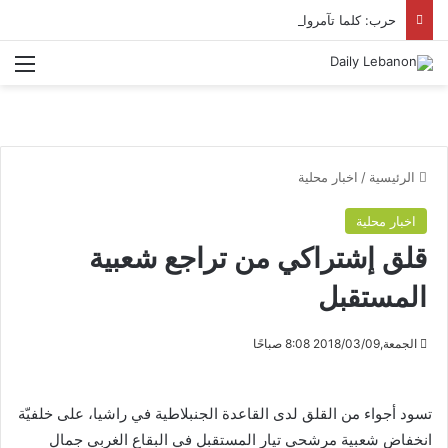
حرب: كلما تآمروا على السويداء انكشفوا وسقطوا
الق
الرئيسية
/
اخبار محلية
اخبار محلية
قلق إشتراكي من تراجع شعبية
المستقبل
الجمعة,2018/03/09 8:08 صباحًا
تسود أجواء من القلق لدى القاعدة الجنبلاطية في راشيا، على خلفيّة
انخفاض شعبية مرشحي تيار المستقبل في البقاع الغربي جمال