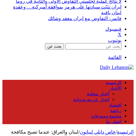
لا نتائج عملية لجلستي التفاوض الأولى والثانية في روما
إيران تثبّت سيادتها على هرمز بموافقة أميركية… وعقدة
لبنان باقية
فانس: التفاوض مع إيران معقد وشائك
فيسبوك
X
يوتيوب
بحث عن
القائمة
الرئيسية
الأخبار
اخبار محلية
اخبار عربية ودولية
اقتصاد
رياضة
مجتمع ومنوعات
اتصل بنا
الرئيسية
/
خاص دايلي ليبانون
/
لبنان والعراق: عندما تصبح مكافحة