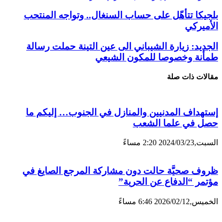
بلجيكا تتأهّل على حساب السنغال.. وتواجه المنتحب
الأميركي
الجديد: زيارة الشيباني الى عين التينة حملت رسالة
طمأنة وخصوصا للمكون الشيعي
مقالات ذات صلة
إستهداف المدنيين والمنازل في الجنوب… إليكم ما
حصل في علما الشعب
السبت,2024/03/23 2:20 مساءً
ظروف صحيَّة حالت دون مشاركة المرجع الصايغ في
مؤتمر “الدفاع عن الحرية”
الخميس,2026/02/12 6:46 مساءً