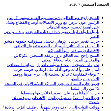
الجمعة, أغسطس 7 2026
آخر الاخبار
الشيخ راجح عبد الخالق يشيد بمسيرة العميد موسى كرنيب
الرئيس عون عرض مع وزير الاتصالات أوضاع القطاع وشدّد
على أهمية تحسين جودة الخدمات
بأرواحنا وأعمارنا.. يعقوب: خلف قيادة الشيخ نعيم قاسم حتى
النصر
حرب: تفجير جرمانا الإرهابي تتحمل مسؤوليته حكومة دمشق
النائب فريد البستاني: الضرائب الجديدة تعرقل التعافي
الاقتصادي وتناقض مبدأ الشراكة
الشيخ راجح عبد الخالق يزور برفقة الشيخين الكوكاش
والمغربي المدير العام للدفاع المدني
تحقيقات حقوقية وصحافية وثّقت اغتيال إسرائيل للصحافية
آمال خليل وأكدت وجود أدلّة على ارتكاب جريمة حرب
“الوفاء للمقاومة”: ندعو السلطة إلى حزم أمرها ووقف
التفاوض مع العدو
فريق جازو للسباقات يحرز المراكز الثلاثة الأولى في النسخة
75 من رالي فنلندا
حرب: كلما تآمروا على السويداء انكشفوا وسقطوا
في الحمرا… تفكيك شبكتَي اتجار بالأشخاص وتوقيف 14
شخصًا
رواتب النواب إلى 5 آلاف دولار شهرياً… فكيف أقرّت الزيادة؟