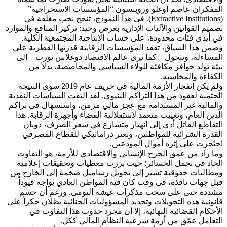
المفكران عاصم أوغلو وروبنسون “المؤسسات الاستخراجية”
(Extractive Institutions). في هذا النموذج، تنجح نخب مغلقة في
تصميم القوانين والآليات الإدارية بغرض وحيد: تركيز المنافع والموارد
في أيدي فئات محدودة، على حساب الإنتاجية المجتمعية الكلية.
وضمن هذا السياق، تفقد المؤسسات الرقابية قدرتها الفطرية على
المساءلة، وتتحول—كما يرى عالم الاقتصاد دوغلاس نورث—إلى
بيئة تولد حوافز مكافئة للولاء السياسي والمحاصصة، بدلاً من
الكفاءة والمحاسبة.
​ولم يكن انفجار الأزمة المالية في خريف عام 2019 سوى النتيجة
الحتمية لعقود من هذا التراكم البنيوي. لقد التقت السياسات النقدية
والمالية غير المستدامة مع عجز مالي مزمن، واستسهال في تراكم
الدين العام، وتغييب متعمد لاستقلالية القضاء وأجهزة الرقابة. هذا
التقاطع القاتل أدى إلى انهيار متسارع في سعر الصرف، ذوبان
القدرة الشرائية للمواطنين، وتعثر دراماتيكي للقطاع المصرفي
احتُجزت على إثره أموال المودعين.
​وما زاد من عمق الجرح الإنساني والاقتصادي للأزمة، هو التفاوت
الحاد في تحمل الخسائر؛ حيث برزت معطيات وتحقيقات إعلامية
ومطالبات حقوقية تشير إلى تحويل رساميل ضخمة إلى الخارج من
قبل جهات نافذة، في وقت كان فيه المواطن العادي يواجه قيوداً
مشددة حتى على سحب مذكرات عيشه اليومي. ورغم أن حسم
قانونية هذه التحويلات وتحديد المسؤوليات الجنائية يظلان حكراً على
الأحكام القضائية النهائية، إلا أن مجرد حدوث هذا التفاوت في
التعامل عمّق من أزمة شرعية النظام المالي ككل.