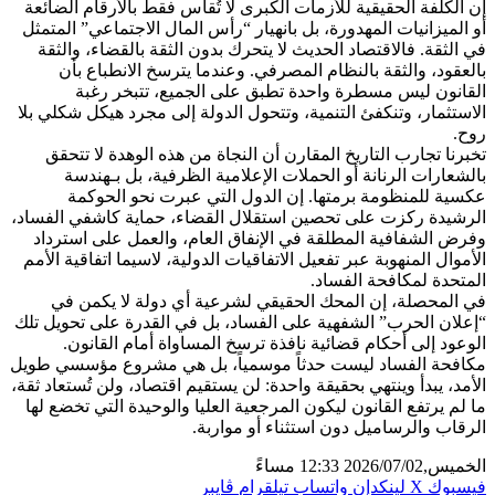
إن الكلفة الحقيقية للأزمات الكبرى لا تُقاس فقط بالأرقام الضائعة
أو الميزانيات المهدورة، بل بانهيار “رأس المال الاجتماعي” المتمثل
في الثقة. فالاقتصاد الحديث لا يتحرك بدون الثقة بالقضاء، والثقة
بالعقود، والثقة بالنظام المصرفي. وعندما يترسخ الانطباع بأن
القانون ليس مسطرة واحدة تطبق على الجميع، تتبخر رغبة
الاستثمار، وتنكفئ التنمية، وتتحول الدولة إلى مجرد هيكل شكلي بلا
روح.
​تخبرنا تجارب التاريخ المقارن أن النجاة من هذه الوهدة لا تتحقق
بالشعارات الرنانة أو الحملات الإعلامية الظرفية، بل بـهندسة
عكسية للمنظومة برمتها. إن الدول التي عبرت نحو الحوكمة
الرشيدة ركزت على تحصين استقلال القضاء، حماية كاشفي الفساد،
وفرض الشفافية المطلقة في الإنفاق العام، والعمل على استرداد
الأموال المنهوبة عبر تفعيل الاتفاقيات الدولية، لاسيما اتفاقية الأمم
المتحدة لمكافحة الفساد.
​في المحصلة، إن المحك الحقيقي لشرعية أي دولة لا يكمن في
“إعلان الحرب” الشفهية على الفساد، بل في القدرة على تحويل تلك
الوعود إلى أحكام قضائية نافذة ترسخ المساواة أمام القانون.
مكافحة الفساد ليست حدثاً موسمياً، بل هي مشروع مؤسسي طويل
الأمد، يبدأ وينتهي بحقيقة واحدة: لن يستقيم اقتصاد، ولن تُستعاد ثقة،
ما لم يرتفع القانون ليكون المرجعية العليا والوحيدة التي تخضع لها
الرقاب والرساميل دون استثناء أو مواربة.
الخميس,2026/07/02 12:33 مساءً
فيسبوك
X
لينكدإن
واتساب
تيلقرام
ڤايبر