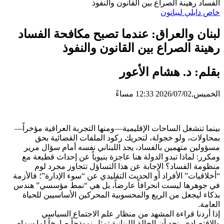
الفساد رهينة الصراع بين القانون والنفوذ
خاص دايلي ليبانون
لبنان والعراق: عندما تصبح مكافحة الفساد
رهينة الصراع بين القانون والنفوذ
بقلم: د. هشام الأعور
الخميس,2026/07/02 12:33 مساءً
​بينما تنشغل الساحات الإقليمية—ومنها التجربة العراقية مؤخراً—
بمحاولات، ولو خجولة، لتحريك ركود الملفات القضائية بحق
مسؤولين متهمين بالفساد، يجد اللبناني نفسه أمام سؤال مرير
ومكرر: لماذا تبدو الدولة هنا عاجزة بنيوياً عن إحداث قطيعة مع
منظومة الفساد؟ الإجابة عن هذا التساؤل تتجاوز مجرد لوم
“أخلاقيات” الأفراد أو الحديث التقليدي عن “سوء الإدارة”؛ فالأزمة
في جوهرها ليست انحرافاً عارضاً، بل هي “نمط مؤسسي” هندس
بذكاء ليجعل من الريع والمحسوبية المحركين الأساسيين للحياة
العامة.
​إذا أردنا قراءة المشهد من منظار علم الاجتماع السياسي
والاقتصادي، نجد أن الحالة اللبنانية تمثل نموذجاً صارخاً لما سماه