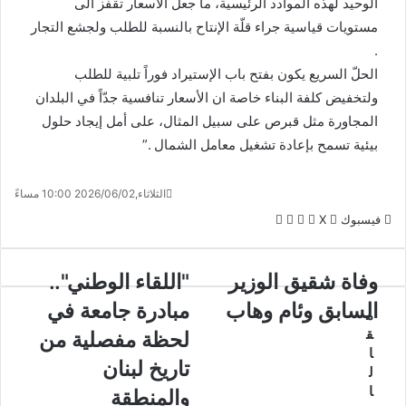
الوحيد لهذه الموادد الرئيسية، ما جعل الأسعار تقفز الى
مستويات قياسية جراء قلّة الإنتاح بالنسبة للطلب ولجشع التجار
.
الحلّ السريع يكون بفتح باب الإستيراد فوراً تلبية للطلب
ولتخفيض كلفة البناء خاصة ان الأسعار تنافسية جدّاً في البلدان
المجاورة مثل قبرص على سبيل المثال، على أمل إيجاد حلول
بيئية تسمح بإعادة تشغيل معامل الشمال .”
الثلاثاء,2026/06/02 10:00 مساءً
لينكدإن
واتساب
ڤايبر
تيلقرام
فيسبوك
X
وفاة شقيق الوزير
"اللقاء الوطني"..
السابق وئام وهاب
مبادرة جامعة في
م
ق
لحظة مفصلية من
ا
تاريخ لبنان
ل
ا
والمنطقة