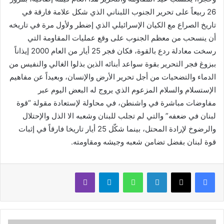
26 ربيعاً على تحرير الجنوب اللبناني الذي شكل علامة فارقة في
تاريخ الصراع مع الكيان الإسرائيلي الذي إضطر ولأول مرة في تاريخه
أن ينسحب من معظم الجنوب على وقع عمليات المقاومة التي
رسخت معادلة ردع بالقوة، فكان فجر 25 أيار من العام 2000 إيذاناً
ببزوغ فجر التحرير بقوة سواعد أبنائه الذين بذلوا الغالي والنفيس من
الدماء والتضحيات من أجل تحرير الأرض والإنسان، وبعيداً عن مفاهيم
الإستسلام والسلام المزعوم الذي يروج له البعض اليوم عبر
مفاوضات مباشرة في واشنطن، في محاولة لإستعادة مقولة “قوة
لبنان في ضعفه” والتي لم تجلب للبنان وشعبه الا الذل والإحتلال
والرضوخ لإرادة المحتل، بينما شكّل 25 أيار تاريخا فارقاً في إثبات
قوة لبنان بفضل تضامن شعبه وجيشه ومقاومته.
لينكدإن
واتساب
تيلقرام
ڤايبر