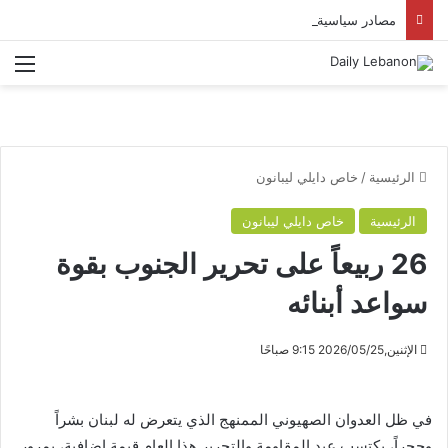
مصادر سياسية: واشنطن فشلت في إِحداث خرقٍ في المفاوضات
الق
الرئيسية
/
خاص دايلي ليبانون
الرئيسية
خاص دايلي ليبانون
26 ربيعاً على تحرير الجنوب بقوة
سواعد أبنائه
الإثنين,2026/05/25 9:15 صباحًا
في ظل العدوان الصهيوني الممنهج الذي يتعرض له لبنان بشراً
وحجراً، يكتسب عيد المقاومة والتحرير هذا العام قيمة إضافية، بمرور