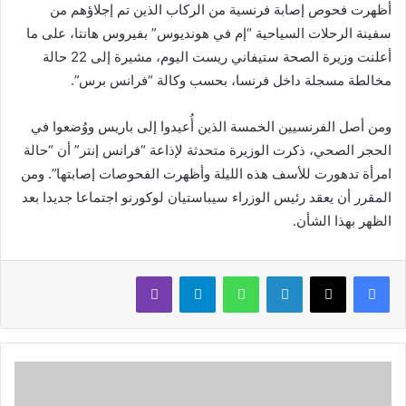
أظهرت فحوص إصابة فرنسية من الركاب الذين تم إجلاؤهم من
سفينة الرحلات السياحية “إم في هونديوس” بفيروس هانتا، على ما
أعلنت وزيرة الصحة ستيفاني ريست اليوم، مشيرة إلى 22 حالة
مخالطة مسجلة داخل فرنسا، بحسب وكالة “فرانس برس”.
ومن أصل الفرنسيين الخمسة الذين أُعيدوا إلى باريس ووُضعوا في
الحجر الصحي، ذكرت الوزيرة متحدثة لإذاعة “فرانس إنتر” أن “حالة
امرأة تدهورت للأسف هذه الليلة وأظهرت الفحوصات إصابتها”. ومن
المقرر أن يعقد رئيس الوزراء سيباستيان لوكورنو اجتماعا جديدا بعد
الظهر بهذا الشأن.
لينكدإن
واتساب
تيلقرام
ڤايبر