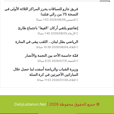
فريق جازو للسباقات يحرز المراكز الثلاثة الأولى في
النسخة 75 من رالي فنلندا
الخميس,2026/08/06 1:53 مساءً
إنفانتينو يلتقي أركان “الفيفا” باجتماع طارئ
الأربعاء,2026/08/05 1:40 مساءً
الرياضي بطل لبنان… اللقب يبقى في المنارة
الثلاثاء,2026/08/04 10:39 صباحًا
قمّة حاسمة الأحد بين النجمة والأنصار
الجمعة,2026/07/31 9:25 صباحًا
وزيرة الشباب والرياضة أسفت لما حصل خلال
المباراتين الأخيرتين في كرة السلة
الثلاثاء,2026/07/28 11:53 صباحًا
© جميع الحقوق محفوظة 2026 |
DailyLebanon.Net