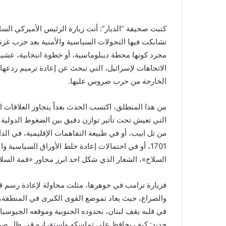
كتبت صحيفة “الديار”: أتت زيارة الرئيس الأميركي السا
تشابكت فيها التحولات السياسية والأمنية بعد حرب غز
مجرد كونها محطة ديبلوماسية، أو خطوة انتخابية، عشية
الاتجاهات لإسرائيل، التي تبحث عن إعادة ترميم ردعها،
الخارجة من حرب ضروس عليها.
من هذا المنطلق، اكتسب الحدث بعداً يتجاوز العلاقات الثن
التي تعيش تحت تأثير توازن دقيق بين الضغوط الدولي
من تل ابيب، أو في طبيعة التفاهمات الإقليمية، في الد
1701، أو في احتمالات إعادة خلط الأوراق السياسية
السلاح»، الشعار الذي شكل احد ابرز محاور «قمة السلا
فزيارة ترامب في جوهرها، مثلت محاولة لإعادة رسم ق
والصراع، حيث يعاد تموضع القوى الكبرى في المنطقة
في قلبه يقف لبنان، بحدوده الجنوبية وموقعه الجيوسياس
جديد: كيف يحافظ على تماسكه واستقراره في ظل صراع ا