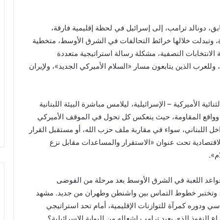
بق، دونالد ترامب، إلى إسرائيل في لحظة إقليمية فارقة،
ة، وتبدلت خلالها خرائط التحالفات في الشرق الأوسط، متخطية
 الانتخابات النصفية، مشكلة رسالة استراتيجية متعددة
 وللعرب الذين يتابعون مسار «السلام الأميركي الجديد»، ولإيران
ائية الأميركية – الإسرائيلية، ليلامس مباشرة البيئة اللبنانية
ة وواقع المقاومة، حيث ينعكس كل تحول في الموقف الأميركي
اخل اللبناني، سواء في مقاربة ملف حزب الله، أو مستقبل القرار
 والاقتصادية تحت عنوان «الاستقرار والمساعدات مقابل نزع
م».
واعد اللعبة في الشرق الأوسط بعد مرحلة من الفوضى
، وتختبر خطوط التماس بين واشنطن وطهران من جديد. مشهد
ي ودوره كمرآة للتوازنات الإقليمية، أمام تحد استراتيجي
لنفوذ الذي يعيد ترامب إشعاله من البوابة الإسرائيلية؟