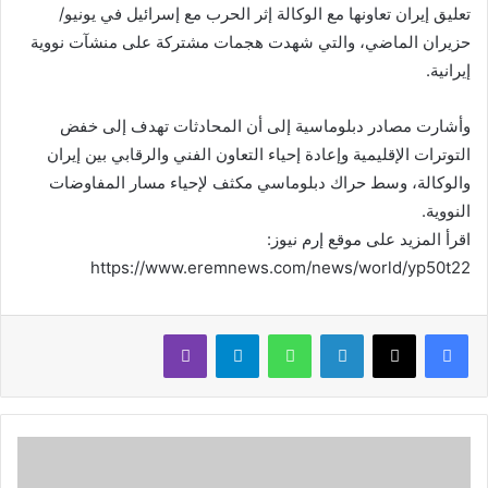
تعليق إيران تعاونها مع الوكالة إثر الحرب مع إسرائيل في يونيو/
حزيران الماضي، والتي شهدت هجمات مشتركة على منشآت نووية
إيرانية.
وأشارت مصادر دبلوماسية إلى أن المحادثات تهدف إلى خفض
التوترات الإقليمية وإعادة إحياء التعاون الفني والرقابي بين إيران
والوكالة، وسط حراك دبلوماسي مكثف لإحياء مسار المفاوضات
النووية.
اقرأ المزيد على موقع إرم نيوز:
https://www.eremnews.com/news/world/yp50t22
لينكدإن
واتساب
تيلقرام
ڤايبر