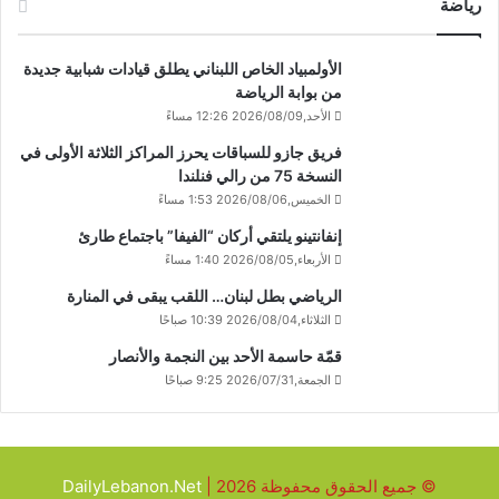
رياضة
الأولمبياد الخاص اللبناني يطلق قيادات شبابية جديدة
من بوابة الرياضة
الأحد,2026/08/09 12:26 مساءً
فريق جازو للسباقات يحرز المراكز الثلاثة الأولى في
النسخة 75 من رالي فنلندا
الخميس,2026/08/06 1:53 مساءً
إنفانتينو يلتقي أركان “الفيفا” باجتماع طارئ
الأربعاء,2026/08/05 1:40 مساءً
الرياضي بطل لبنان… اللقب يبقى في المنارة
الثلاثاء,2026/08/04 10:39 صباحًا
قمّة حاسمة الأحد بين النجمة والأنصار
الجمعة,2026/07/31 9:25 صباحًا
© جميع الحقوق محفوظة 2026 |
DailyLebanon.Net