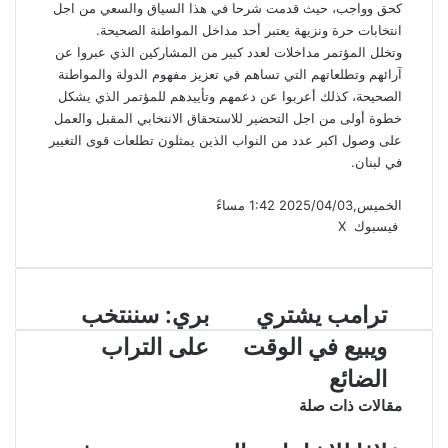
كحق وواجب، حيث قدمت شرحا في هذا السياق والسعي من اجل
انتخابات حرة ونزيهة يعتبر أحد مداخل المواطنة الصحيحة.
وتخلل المؤتمر مداخلات لعدد كبير من المشاركين الذي عبروا عن
آرائهم وتطلعاتهم التي تساهم في تعزيز مفهوم الدولة والمواطنة
الصحيحة، كذلك أعربوا عن دعمهم وتأييدهم للمؤتمر الذي يشكل
خطوة أولى من اجل التحضير للاستحقاق الانتخابي المقبل والعمل
على وصول اكبر عدد من النواب الذين يمثلون تطلعات قوى التغيير
في لبنان.
الخميس,2025/04/03 1:42 مساءً
ڤايبر
لينكدإن
واتساب
تيلقرام
فيسبوك
X
ترامب يشتري
بري: سننتخب
ويبيع في الوقت
على التراب
الضائع
مقالات ذات صلة