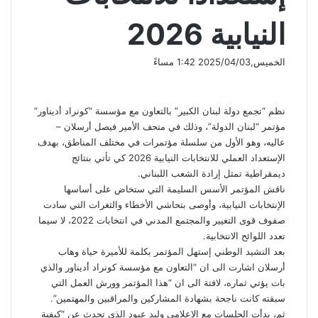
النيابية 2026
الخميس,2025/04/03 1:42 مساءً
نظم “تجمع دولة لبنان الكبير” بالتعاون مع مؤسسة “كونراد أديناور”
مؤتمر “لبنان الدولة”، وذلك في متحف الأمير فيصل أرسلان –
عاليه، وهو الأول من سلسلة مؤتمرات في مختلف المناطق، بهدف
الإستعداد العملي للانتخابات النيابية 2026 كي تأتي بنتائج
ديمقراطية تمثل إرادة الشعب اللبناني.
ناقش المؤتمر الأسس السليمة التي ستخاض على أساسها
الإنتخابات النيابية، وأوصى بتحاشي الأخطاء والثغرات التي سادت
صفوف قوى التغيير والمجتمع المدني في انتخابات 2022، لا سيما
تعدد اللوائح الانتخابية.
بعد النشيد الوطني إستهل المؤتمر بكلمة للأميرة حياة وهاب
أرسلان اشارت الى ان “التعاون مع مؤسسة كونراد أديناور والذي
بات يؤتي ثماره، لافتة الى ان “هذا المؤتمر وورش العمل التي
سبقته كانت ناجحة بشهادة المشاركين والمراقبين والمهتمين”.
ثم، بدأت الجلسات مع الإعلامي وليد عبود الذي تحدث عن “كيفية