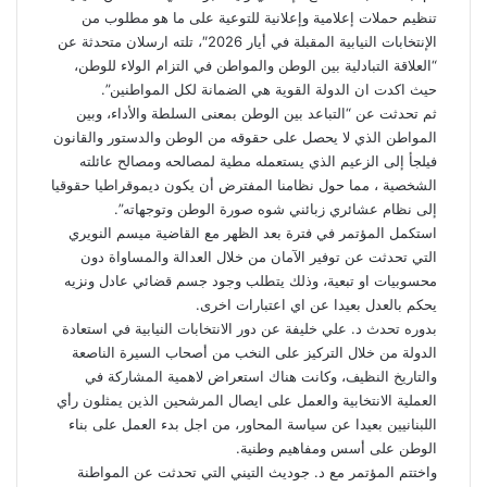
تنظيم حملات إعلامية وإعلانية للتوعية على ما هو مطلوب من
الإنتخابات النيابية المقبلة في أيار 2026″، تلته ارسلان متحدثة عن
“العلاقة التبادلية بين الوطن والمواطن في التزام الولاء للوطن،
حيث اكدت ان الدولة القوية هي الضمانة لكل المواطنين”.
ثم تحدثت عن “التباعد بين الوطن بمعنى السلطة والأداء، وبين
المواطن الذي لا يحصل على حقوقه من الوطن والدستور والقانون
فيلجأ إلى الزعيم الذي يستعمله مطية لمصالحه ومصالح عائلته
الشخصية ، مما حول نظامنا المفترض أن يكون ديموقراطيا حقوقيا
إلى نظام عشائري زبائني شوه صورة الوطن وتوجهاته”.
استكمل المؤتمر في فترة بعد الظهر مع القاضية ميسم النويري
التي تحدثت عن توفير الآمان من خلال العدالة والمساواة دون
محسوبيات او تبعية، وذلك يتطلب وجود جسم قضائي عادل ونزيه
يحكم بالعدل بعيدا عن اي اعتبارات اخرى.
بدوره تحدث د. علي خليفة عن دور الانتخابات النيابية في استعادة
الدولة من خلال التركيز على النخب من أصحاب السيرة الناصعة
والتاريخ النظيف، وكانت هناك استعراض لاهمية المشاركة في
العملية الانتخابية والعمل على ايصال المرشحين الذين يمثلون رأي
اللبنانيين بعيدا عن سياسة المحاور، من اجل بدء العمل على بناء
الوطن على أسس ومفاهيم وطنية.
واختتم المؤتمر مع د. جوديث التيني التي تحدثت عن المواطنة