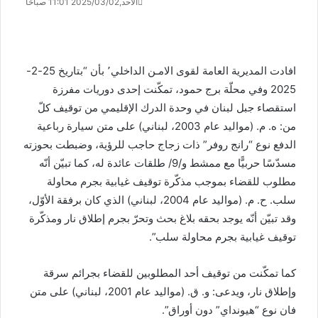
الأحد,2025/03/02 11:01 صباحًا
افادت المديرية العامة لقوى الامـن الداخلي٬ بأن “بتاريخ 25-2-
2025 وفي محلّة برج حمود، تمكّنت إحدى دوريات مفرزة
استقصاء جبل لبنان في وحدة الدرك الإقليمي من توقيف كلّ
من: ه. م. (مواليد عام 2003، لبناني) على متن سيارة رباعية
الدفع نوع “رانج روفر” ذات زجاج حاجب للرؤية، وضبطت بحوزته
مسدّسًا حربيًّا مع ممشط و/9/ طلقات عائدة له، كما تبيّن أنّه
مطلوب للقضاء بموجب مذكّرة توقيف غيابية بجرم محاولة
سلب. ح. م. (مواليد عام 2004، لبناني) الذي كان برفقة الأوّل،
وقد تبيّن أنّه يوجد بحقه بلاغ بحث وتحرّ بجرم إطلاق نار ومذكّرة
توقيف غيابية بجرم محاولة سلب”.
كما تمكّنت من توقيف أحد المطلوبين للقضاء بجرائم سرقة
وإطلاق نار، ويدعى: و. ق. (مواليد عام 2001، لبناني) على متن
فان نوع “هيونداي” دون أوراق”.