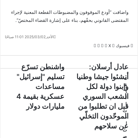
واضافت “أودع الموقوفون والمضبوطات القطعة المعنية لإجراء
المقتضى القانوني بحقّهم، بناء على إشارة القضاء المختصّ”.
الأحد,2025/03/02 11:01 صباحًا
لينكدإن
واتساب
ڤايبر
تيلقرام
فيسبوك
X
عادل أرسلان:
واشنطن تسرّع
أنشئوا جيشا وطنيا
تسليم "إسرائيل"
م
ق
وإبنوا دولة لكل
مساعدات
ا
الشعب السوري
عسكرية بقيمة 4
ل
ا
قبل ان تطلبوا من
مليارات دولار
ت
الموحّدون التخلّي
ذ
ا
عن سلاحهم
ت
ص