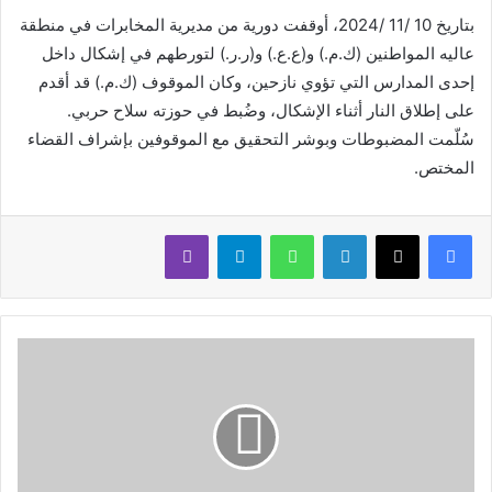
بتاريخ 10 /11 /2024، أوقفت دورية من مديرية المخابرات في منطقة
عاليه المواطنين (ك.م.) و(ع.ع.) و(ر.ر.) لتورطهم في إشكال داخل
إحدى المدارس التي تؤوي نازحين، وكان الموقوف (ك.م.) قد أقدم
على إطلاق النار أثناء الإشكال، وضُبط في حوزته سلاح حربي.
سُلّمت المضبوطات وبوشر التحقيق مع الموقوفين بإشراف القضاء
المختص.
لينكدإن
واتساب
تيلقرام
ڤايبر