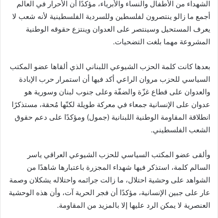
الشهداء من الأطفال والنساء والأبرياء، مؤكدًا أن الأحرار في العالم
أجمع ما زالو ينتصرون لفلسطين وللسردية الفلسطينية لأنه شعب لا
يعرف المستحيل وسينتصر على العدوان وينتزع حقوقه الوطنية
المشروعة مهما بلغت التضحيات.
بعدها كانت كلمة الحزب الشيوعي اللبناني الذي ألقاها عضو المكتب
السياسي للحزب مروان الراعي أكد فيها أن استمرار حرب الإبادة
والعدوان على قطاع غزّة والضفّة وعلى جنوب لبنان وسورية هو
عدوان على الإنسانية جمعاء في معركة طويلة لكنّها مُحقة، مستذكرًا
انطلاقة المقاومة الوطنية اللبنانية (جمول) ومؤكدًا على دعم حقوق
الشعب الفلسطيني.
وألقى عضو المكتب السياسي للحزب الشيوعي العراقي ياسر
السالم كلمة، استذكر فيها شهداء المجزرة باعتبارها شاهدًا من
الشواهد على وحشية احتلال، ما زالت جرائمه واحتلاله يشكلان وصمة
عار على جبين الإنسانية، مؤكدًا أن فجر الحرية آت، وأن هذه الوحشية
العنصرية لا يمكن الرد عليها إلا بالمزيد من المقاومة.