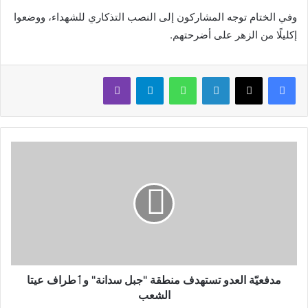
وفي الختام توجه المشاركون إلى النصب التذكاري للشهداء، ووضعوا
إكليلًا من الزهر على أضرحتهم.
لينكدإن
واتساب
تيلقرام
ڤايبر
مدفعيّة العدو تستهدف منطقة "جبل سدانة" وٲطراف عيتا
الشعب