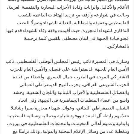
الأعلام والأكاليل والرايات وقادة الأحزاب اليسارية والتقدمية العربية،
وجالت في شوارعه وأزقته مع ترديد الهتافات الداعمة للشعب
الفلسطيني وحقوقه والمطالبة بالعدالة للشهداء وصولًا للنصب
التذكاري لشهداء المجزرة، حيث أقيمت وقفة وفاء للشهداء قدم فيها
عضو قيادة الجبهة في لبنان مصطفى بلقيس كلمة ترحيبية
بالمشاركين.
وشارك في المسيرة نائب رئيس المجلس الوطني الفلسطيني، نائب
الأمين العام للجبهة الديمقراطية علي فيصل، والأمين العام للحزب
الاشتراكي الموحد في المغرب جمال العسري، وأعضاء من قيادة
الحزب الشيوعي العراقي، وحزب النهج الديمقراطي العمالي
والفصائل الفلسطينية والأحزاب اللبنانية واللجان الشعبية، وحشد
واسع من أعضاء المنظمات الجماهيرية في الجبهة، وفي اتحاد
الشباب الديمقراطي اللبناني، وعوائل شهداء مجزرة صبرا وشاتيلا
تتقدّمهم رابطة آل المقداد ووفود شبابية وعمالية ونسائية فلسطينية
ولبنانية وعموم أهالي المخيمات والتجمعات الفلسطينية في بيروت،
وبتغطية عدد من وسائل الإعلام المحلية والدولية، وذلك تزامنًا مع