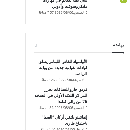
لبنان بطلاً للعالم في مهارات
مايكروسوفت وأدوبي
الخميس,2026/08/06 7:57 صباحًا
رياضة
الأولمبياد الخاص اللبناني يطلق
قيادات شبابية جديدة من بوابة
الرياضة
الأحد,2026/08/09 12:26 مساءً
فريق جازو للسباقات يحرز
المراكز الثلاثة الأولى في النسخة
75 من رالي فنلندا
الخميس,2026/08/06 1:53 مساءً
إنفانتينو يلتقي أركان “الفيفا”
باجتماع طارئ
الأربعاء,2026/08/05 1:40 مساءً