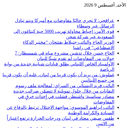
الأحد, أغسطس 9 2026
آخر الاخبار
عراقجي: لا نجري حاليًا مفاوضات مع أميركا ويتم تبادل
الرسائل عبر وسطاء
قوى الأمن: إحباط محاولة تهريب 5000 حبة كبتاغون إلى
السعودية عبر شركة شحن
الوزير الحاج والنائب جنبلاط يفتتحان “مختبر الذكاء
الاصطناعي” في راشيا
الحاج حسن خلال تدشين مشروع مياه في شمسطار: 7
جولات من المفاوضات لم تقدم شيئًا للبنان
الأولمبياد الخاص اللبناني يطلق قيادات شبابية جديدة من بوابة
الرياضة
غملوش: من يريد أن يكون قريبا من لبنان، عليه أن يكون قريبا
من جميع اللبنانيين
النائب فريد البستاني من السراي: لمعالجة ملف رسوم
النفايات من خلال حلول تمويلية لا تتضمّن ضرائب جديدة
مصادر سياسية: واشنطن فشلت في إِحداث خرقٍ في
المفاوضات
النائب إبراهيم الموسوي: مواجهة الاحتلال ترتبط بالدفاع عن
السيادة والكرامة الوطنية
طقس صيفي معتاد في لبنان ودرجات الحرارة ترتفع اعتباراً
من الاثنين