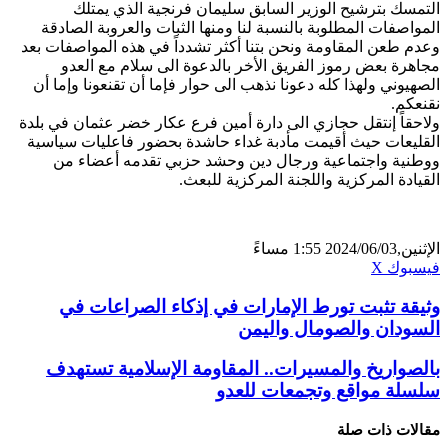
التمسك بترشيح الوزير السابق سليمان فرنجية الذي يمتلك
المواصفات المطلوبة بالنسبة لنا ومنها الثبات والعروبة الصادقة
وعدم طعن المقاومة ونحن بتنا أكثر تشدداً في هذه المواصفات بعد
مجاهرة بعض رموز الفريق الأخر بالدعوة الى سلام مع العدو
الصهيوني ولهذا كله دعونا نذهب الى حوار فإما أن تقنعونا وإما أن
نقنعكم.
ولاحقاً إنتقل حجازي الى دارة أمين فرع عكار خضر عثمان في بلدة
القليعات حيث أقيمت مأدبة غداء حاشدة بحضور فاعليات سياسية
ووطنية واجتماعية ورجال دين وحشد حزبي تقدمه أعضاء من
القيادة المركزية واللجنة المركزية للبعث.
الإثنين,2024/06/03 1:55 مساءً
ڤايبر
تيلقرام
لينكدإن
واتساب
فيسبوك
X
وثيقة تثبت تورط الإمارات في إذكاء الصراعات في
السودان والصومال واليمن
بالصواريخ والمسيرات.. المقاومة الإسلامية تستهدف
سلسلة مواقع وتجمعات للعدو
مقالات ذات صلة