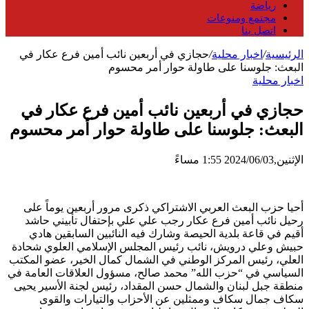
رياضة
مجتمع ومنوعات
اتصل بنا
الرئيسية
/
اخبار محلية
/
حجازي في أربعين نائب أمين فرع عكار في
البعث: جلوسنا على طاولة حوار أمر محسوم
اخبار محلية
حجازي في أربعين نائب أمين فرع عكار في
البعث: جلوسنا على طاولة حوار أمر محسوم
الإثنين,2024/06/03 1:55 مساءً
أحيا حزب البعث العربي الاشتراكي ذكرى مرور أربعين يوماً على
رحيل نائب أمين فرع عكار رجب علي علي بإحتفال تأبيني حاشد
أقيم في قاعة بلدية الحيصة وشارك فيه النائبين السابقين هادي
حبيش وعلي درويش، نائب رئيس المجلس الإسلامي العلوي شحادة
العلي، رئيس المركز الوطني في الشمال كمال الخير، عضو المكتب
السياسي في “حزب الله” محمد صالح، مسؤول العلاقات العامة في
منطقة جبل لبنان والشمال حسن المقداد، رئيس لجنة الأسير يحيى
سكاف جمال سكاف وممثلين عن الأحزاب والتيارات والقوى