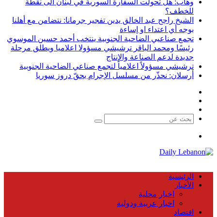
وهاب: هل تحولت السفارة السورية في لبنان الى نقطة
للخطف؟
الشيخ راجح عبد الخالق يدين تفجير جرمانا: نتضامن مع أهلنا
بوجه أي اعتداء او إساءة
تجمع صناعيي الضاحية الجنوبية ينتخب أحمد حسين الموسوي
رئيسًا ومحمد الباقر ترشيشي مسؤولا اعلاميا ويطلق مرحلة
جديدة لدعم الصناعة والإنتاج
ترشيشي مسؤولاً اعلامياً لتجمع صناعي الضاحية الجنوبية
أرسلان: نحذّر من مسلسل الإجرام بحقّ دروز سوريا
فيسبوك
X
يوتيوب
بحث
عن
القائمة
الرئيسية
الأخبار
اخبار محلية
اخبار عربية ودولية
اقتصاد