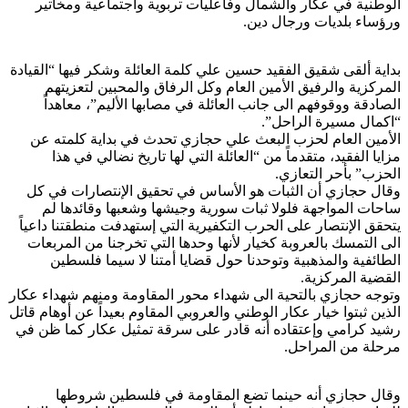
الوطنية في عكار والشمال وفاعليات تربوية واجتماعية ومخاتير
ورؤساء بلديات ورجال دين.
بداية ألقى شقيق الفقيد حسين علي كلمة العائلة وشكر فيها “القيادة
المركزية والرفيق الأمين العام وكل الرفاق والمحبين لتعزيتهم
الصادقة ووقوفهم الى جانب العائلة في مصابها الأليم”، معاهداً
“اكمال مسيرة الراحل”.
الأمين العام لحزب البعث علي حجازي تحدث في بداية كلمته عن
مزايا الفقيد، متقدماً من “العائلة التي لها تاريخ نضالي في هذا
الحزب” بأحر التعازي.
وقال حجازي أن الثبات هو الأساس في تحقيق الإنتصارات في كل
ساحات المواجهة فلولا ثبات سورية وجيشها وشعبها وقائدها لم
يتحقق الإنتصار على الحرب التكفيرية التي إستهدفت منطقتنا داعياً
الى التمسك بالعروبة كخيار لأنها وحدها التي تخرجنا من المربعات
الطائفية والمذهبية وتوحدنا حول قضايا أمتنا لا سيما فلسطين
القضية المركزية.
وتوجه حجازي بالتحية الى شهداء محور المقاومة ومنهم شهداء عكار
الذين ثبتوا خيار عكار الوطني والعروبي المقاوم بعيداً عن أوهام قاتل
رشيد كرامي وإعتقاده أنه قادر على سرقة تمثيل عكار كما ظن في
مرحلة من المراحل.
وقال حجازي أنه حينما تضع المقاومة في فلسطين شروطها