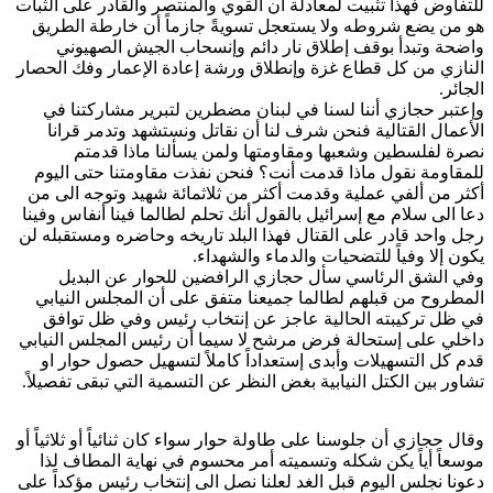
للتفاوض فهذا تثبيت لمعادلة أن القوي والمنتصر والقادر على الثبات
هو من يضع شروطه ولا يستعجل تسويةً جازماً أن خارطة الطريق
واضحة وتبدأ بوقف إطلاق نار دائم وإنسحاب الجيش الصهيوني
النازي من كل قطاع غزة وإنطلاق ورشة إعادة الإعمار وفك الحصار
الجائر.
وإعتبر حجازي أننا لسنا في لبنان مضطرين لتبرير مشاركتنا في
الأعمال القتالية فنحن شرف لنا أن نقاتل ونستشهد وتدمر قرانا
نصرة لفلسطين وشعبها ومقاومتها ولمن يسألنا ماذا قدمتم
للمقاومة نقول ماذا قدمت أنت؟ فنحن نفذت مقاومتنا حتى اليوم
أكثر من ألفي عملية وقدمت أكثر من ثلاثمائة شهيد وتوجه الى من
دعا الى سلام مع إسرائيل بالقول أنك تحلم لطالما فينا أنفاس وفينا
رجل واحد قادر على القتال فهذا البلد تاريخه وحاضره ومستقبله لن
يكون إلا وفياً للتضحيات والدماء والشهداء.
وفي الشق الرئاسي سأل حجازي الرافضين للحوار عن البديل
المطروح من قبلهم لطالما جميعنا متفق على أن المجلس النيابي
في ظل تركيبته الحالية عاجز عن إنتخاب رئيس وفي ظل توافق
داخلي على إستحالة فرض مرشح لا سيما أن رئيس المجلس النيابي
قدم كل التسهيلات وأبدى إستعداداً كاملاً لتسهيل حصول حوار او
تشاور بين الكتل النيابية بغض النظر عن التسمية التي تبقى تفصيلاً.
وقال حجازي أن جلوسنا على طاولة حوار سواء كان ثنائياً أو ثلاثياً أو
موسعاً أياً يكن شكله وتسميته أمر محسوم في نهاية المطاف لذا
دعونا نجلس اليوم قبل الغد لعلنا نصل الى إنتخاب رئيس مؤكداً على