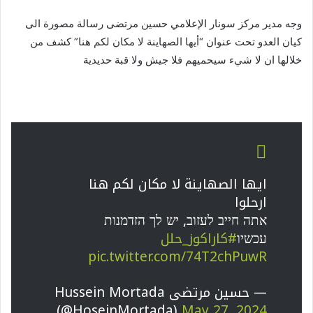
وجه مدير مركز سونار الإعلامي حسين مرتضى رسالة مصورة الى
كيان العدو تحت عنوان “أيها الصهاينة لا مكان لكم هنا” كشف من
خلالها ان لا شيء سيحميهم فلا جيش ولا قبة حديدية
ايها الصهاينة لا مكان لكم هنا
ارحلوا
אתה חייב לעזוב, יש לך הזדמנות
עכשיו
#كاراكوز_حلل
pic.twitter.com/74T2chPuwR
— حسين مرتضى Hussein Mortada
(@HoseinMortada)
May 27, 2024