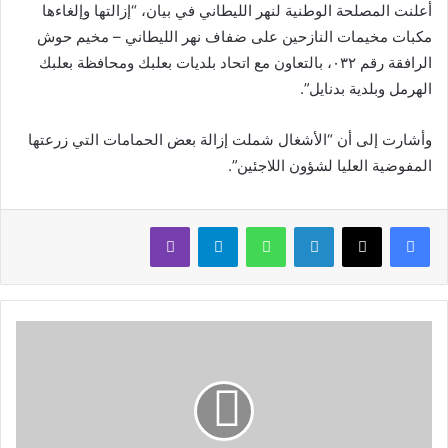
أعلنت المصلحة الوطنية لنهر الليطاني في بيان، “إزالتها وإلغاءها
مكبات مخيمات النازحين على ضفاف نهر الليطاني – مخيم حوش
الرافقة رقم ٠٣٢، بالتعاون مع اتحاد بلديات بعلبك ومحافظة بعلبك
الهرمل وبلدية بدنايل”.
وأشارت إلى أن “الأشغال شملت إزالة بعض الحمامات التي زرعتها
المفوضية العليا لشؤون اللاجئين”.
لينكدإن
واتساب
تيلقرام
ڤايبر