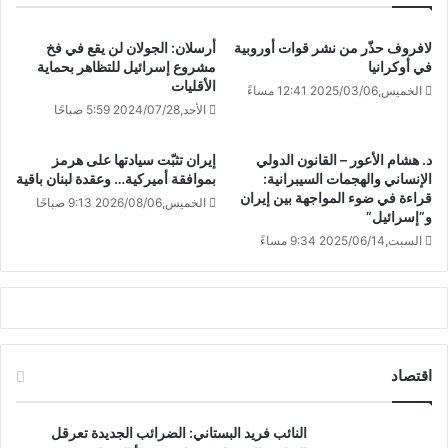
لافروف حذّر من نشر قوات أوروبية
أرسلان: الجولان لن يقع في فخ
في أوكرانيا
مشروع إسرائيل للتظاهر بحماية
الأقليات
الخميس,2025/03/06 12:41 مساءً
الأحد,2024/07/28 5:59 صباحًا
د. هشام الأعور – القانون الدولي
إيران تثبّت سيادتها على هرمز
الإنساني والهجمات السيبرانية:
بموافقة أميركية… وعقدة لبنان باقية
قراءة في ضوء المواجهة بين إيران
الخميس,2026/08/06 9:13 صباحًا
و”إسرائيل”
السبت,2025/06/14 9:34 مساءً
اقتصاد
النائب فريد البستاني: الضرائب الجديدة تعرقل