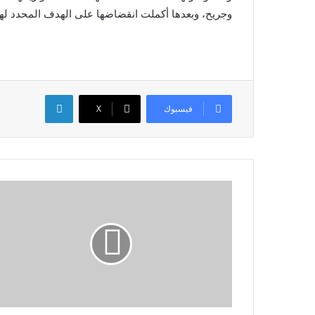
وجريح، ‏وبعدها أكملت انقضاضها على الهدف المحدد لها 
لينكدإن
فيسبوك
X