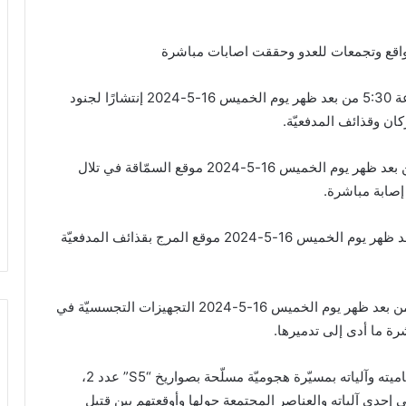
واقع وتجمعات للعدو وحققت اصابات مباشرة
وفي التفاصيل استهدفت المقاومة الإسلامية عند الساعة 5:30 من بعد ظهر يوم الخميس 16-5-2024 إنتشارًا لجنود
ان وقذائف المدفعيّة.‏
كما استهدفت ‏المقاومة الإسلامية عند الساعة 5:30 من بعد ظهر يوم الخميس 16-5-2024 موقع السمّاقة في ‏تلال
إصابة مباشرة.‏
واستهدفت ‏المقاومة الإسلامية عند الساعة 5:07 من بعد ظهر يوم الخميس 16-5-2024 موقع المرج ‏بقذائف المدفعيّة
كذلك استهدفت ‏المقاومة الإسلامية عند الساعة 5:15 من بعد ظهر يوم الخميس 16-5-2024 التجهيزات ‏التجسسيّة في
رة ما أدى إلى تدميرها.‏
واستهدف مجاهدو المقاومة الاسلامية موقع المطلة ‏وحاميته وآلياته بمسيّرة هجوميّة مسلّحة بصواريخ “‏S5‎‏” عدد 2،
وعند وصولها النقطة المحددة ‏لها أطلقت صواريخها على إحدى آلياته والعناصر المجتمعة حولها‎ ‎وأوقعتهم بين قتيل