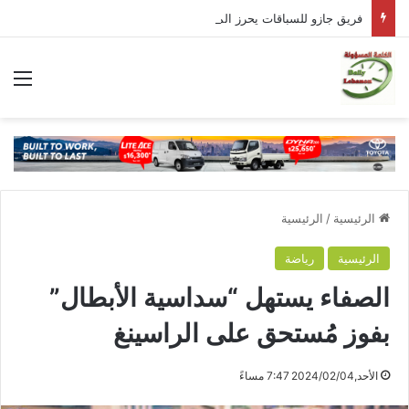
فريق جازو للسباقات يحرز المراكز الثلاثة الأولى في النسخة 75 من رالي فنلندا
الق
الرئيسية
/
الرئيسية
الرئيسية
رياضة
الصفاء يستهل “سداسية الأبطال”
بفوز مُستحق على الراسينغ
الأحد,2024/02/04 7:47 مساءً