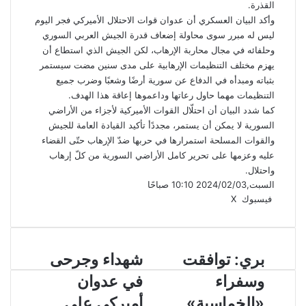
القذرة.
وأكد البيان العسكري أن عدوان قوات الاحتلال الأميركي فجر اليوم
ليس له مبرر سوى محاولة إضعاف قدرة الجيش العربي السوري
وحلفائه في مجال محاربة الإرهاب، لكن الجيش الذي استطاع أن
يهزم مختلف التنظيمات الإرهابية على مدى سنين مضت سيستمر
بثباته ومبدأه في الدفاع عن سورية أرضًا وشعبًا وضرب جميع
التنظيمات مهما حاول رعاتها وداعموها إعاقة هذا الهدف.
كما شدد البيان أن احتلّال القوات الأميركية لأجزاء من الأراضي
السورية لا يمكن أن يستمر، مجددًأ تأكيد القيادة العامة للجيش
والقوات المسلحة استمرارها في حربها ضدّ الإرهاب حتّى القضاء
عليه وعزمها على تحرير كامل الأراضي السورية من كلّ إرهاب
واحتلال.
السبت,2024/02/03 10:10 صباحًا
ڤايبر
لينكدإن
واتساب
تيلقرام
فيسبوك
X
بري: توافقت
شهداء وجرحى
وسفراء
في عدوان
«الخماسية»
أميركي على