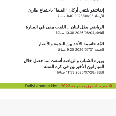
إنفانتينو يلتقي أركان “الفيفا” باجتماع طارئ
الأربعاء,2026/08/05 1:40 مساءً
الرياضي بطل لبنان… اللقب يبقى في المنارة
الثلاثاء,2026/08/04 10:39 صباحًا
قمّة حاسمة الأحد بين النجمة والأنصار
الجمعة,2026/07/31 9:25 صباحًا
وزيرة الشباب والرياضة أسفت لما حصل خلال
المباراتين الأخيرتين في كرة السلة
الثلاثاء,2026/07/28 11:53 صباحًا
© جميع الحقوق محفوظة 2026 |
DailyLebanon.Net
ڤايبر
فيسبوك
واتساب
ر
لذهاب
لى
لأعلى