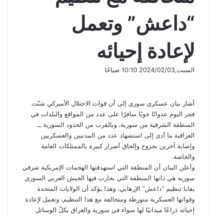
“داعش” وتعمل
لإعادة إحيائه
السبت,2024/02/03 10:10 صباحًا
أشار بيان عسكري سوري إلى أن قوات الاحتلال الأميركي شنّت
فجر اليوم عدوانًا جويًا سافرًا على عدد من المواقع والبلدات في
المنطقة الشرقية من سورية، وبالقرب من الحدود السورية ــ
العراقية ما أدى إلى استشهاد عدد من المدنيين والعسكريين
وإصابة آخرين بجروح وإلحاق أضرار كبيرة بالممتلكات العامة
والخاصة.
وأعلن البيان أن المنطقة التي استهدفتها الهجمات الإمريكية شرقي
سورية هي ذاتها المنطقة التي يحارب فيها الجيش العربي السوري
بقايا تنظيم “داعش” الإرهابي، وهذا يؤكد أن الولايات المتحدة
وقواتها العسكرية متورطة ومتحالفة مع هذا التنظيم، وتعمل لإعادة
إحيائه ذراعًا ميدانيًا لها سواء في سورية والعراق بكلّ الوسائل