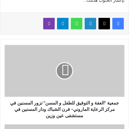
بإعمار الجنوب هُدمت”.
لينكدإن
واتساب
تيلقرام
ڤايبر
جمعية "العفة و التوفيق للطفل و المسن" تزور المسنين في
مركز الرعاية الماروني- فرن الشباك ودار المسنين في
مستشفى عين وزين