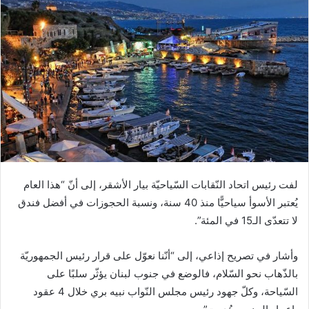
لفت رئيس اتحاد النّقابات السّياحيّة ​بيار الأشقر​، إلى أنّ “هذا العام
يُعتبر الأسوأ سياحيًّا منذ 40 سنة، ونسبة الحجوزات في أفضل فندق
لا تتعدّى الـ15 في المئة”.
وأشار في تصريح إذاعي، إلى “أنّنا نعوّل على قرار رئيس الجمهوريّة
بالذّهاب نحو السّلام، فالوضع في ​جنوب لبنان​ يؤثّر سلبًا على
السّياحة، وكلّ جهود رئيس مجلس النّواب ​نبيه بري​ خلال 4 عقود