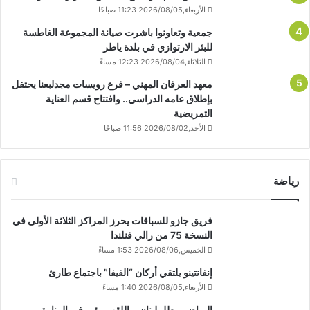
الأربعاء,2026/08/05 11:23 صباحًا
جمعية وتعاونوا باشرت صيانة المجموعة الغاطسة
للبئر الارتوازي في بلدة ياطر
الثلاثاء,2026/08/04 12:23 مساءً
معهد العرفان المهني – فرع رويسات مجدلبعنا يحتفل
بإطلاق عامه الدراسي.. وافتتاح قسم العناية
التمريضية
الأحد,2026/08/02 11:56 صباحًا
رياضة
فريق جازو للسباقات يحرز المراكز الثلاثة الأولى في
النسخة 75 من رالي فنلندا
الخميس,2026/08/06 1:53 مساءً
إنفانتينو يلتقي أركان “الفيفا” باجتماع طارئ
الأربعاء,2026/08/05 1:40 مساءً
الرياضي بطل لبنان… اللقب يبقى في المنارة