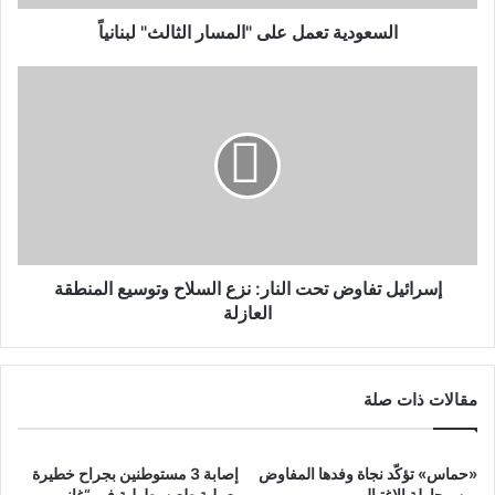
السعودية تعمل على "المسار الثالث" لبنانياً
إسرائيل تفاوض تحت النار: نزع السلاح وتوسيع المنطقة
العازلة
مقالات ذات صلة
«حماس» تؤكّد نجاة وفدها المفاوض
إصابة 3 مستوطنين بجراح خطيرة
من محاولة الاغتيال
بعملية طعن بطولية في “غاني