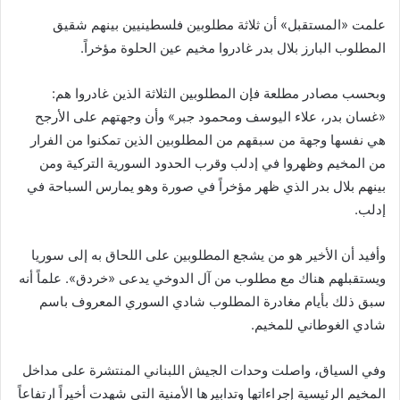
علمت «المستقبل» أن ثلاثة مطلوبين فلسطينيين بينهم شقيق
المطلوب البارز بلال بدر غادروا مخيم عين الحلوة مؤخراً.
وبحسب مصادر مطلعة فإن المطلوبين الثلاثة الذين غادروا هم:
«غسان بدر، علاء اليوسف ومحمود جبر» وأن وجهتهم على الأرجح
هي نفسها وجهة من سبقهم من المطلوبين الذين تمكنوا من الفرار
من المخيم وظهروا في إدلب وقرب الحدود السورية التركية ومن
بينهم بلال بدر الذي ظهر مؤخراً في صورة وهو يمارس السباحة في
إدلب.
وأفيد أن الأخير هو من يشجع المطلوبين على اللحاق به إلى سوريا
ويستقبلهم هناك مع مطلوب من آل الدوخي يدعى «خردق». علماً أنه
سبق ذلك بأيام مغادرة المطلوب شادي السوري المعروف باسم
شادي الغوطاني للمخيم.
وفي السياق، واصلت وحدات الجيش اللبناني المنتشرة على مداخل
المخيم الرئيسية إجراءاتها وتدابيرها الأمنية التي شهدت أخيراً ارتفاعاً