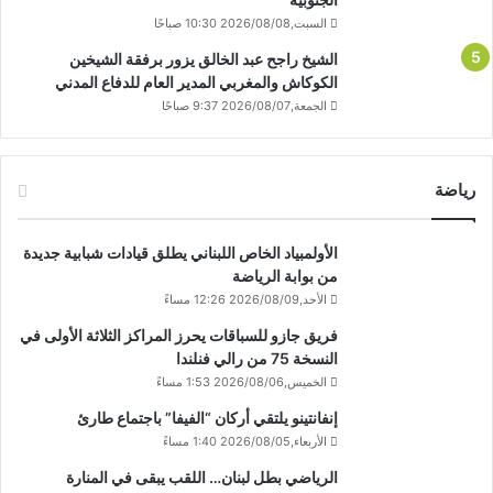
السبت,2026/08/08 10:30 صباحًا
الشيخ راجح عبد الخالق يزور برفقة الشيخين
الكوكاش والمغربي المدير العام للدفاع المدني
الجمعة,2026/08/07 9:37 صباحًا
رياضة
الأولمبياد الخاص اللبناني يطلق قيادات شبابية جديدة
من بوابة الرياضة
الأحد,2026/08/09 12:26 مساءً
فريق جازو للسباقات يحرز المراكز الثلاثة الأولى في
النسخة 75 من رالي فنلندا
الخميس,2026/08/06 1:53 مساءً
إنفانتينو يلتقي أركان “الفيفا” باجتماع طارئ
الأربعاء,2026/08/05 1:40 مساءً
الرياضي بطل لبنان… اللقب يبقى في المنارة