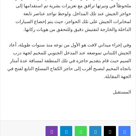
ملحوظاً في وتيرتها ترافق مع تعزيزات بشرية تم استقدامها إلى
حواجز الجيش عند تلك المداخل. ولوحظ تواجد عناصر تابعة
لمخابرات الجيش على تلك الحواجز، حيث يتم إخضاع السيارات
الداخلة والخارجة لتفتيش دقيق وللتحقق من هويات ركابها.
وفي إجراء ميداني لافت هو الأول من نوعه منذ سنوات طويلة، أعاد
الجيش اللبناني تموضعه عند المدخل الجنوبي للمخيم لجهة درب
السيم حيث قام بتقديم حاجزه في تلك المنطقة لمسافة عدة أمتار
باتجاه المخيم لتصبح أقرب إلى حاجز الكفاح المسلح التابع لفتح في
الجهة المقابلة.
المستقبل
لينكدإن
واتساب
تيلقرام
ڤايبر