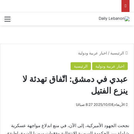
الق
الرئيسية
/
اخبار عربية ودولية
اخبار عربية ودولية
الرئيسية
عبدي في دمشق: اتّفاق تهدئة لا
ينزع الفتيل
الأربعاء,2025/10/08 8:27 صباحًا
نجحت الجهود الأميركية، إلى الآن، في منع اندلاع مواجهة عسكرية
شاملة بين الحكومة السورية الانتقالية و«قوات سوريا الديمقراطية»،