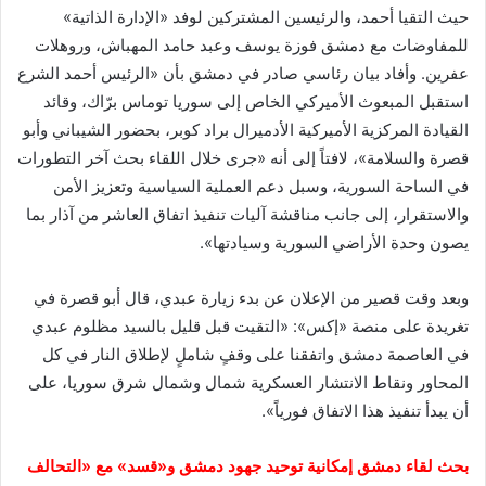
حيث التقيا أحمد، والرئيسين المشتركين لوفد «الإدارة الذاتية»
للمفاوضات مع دمشق فوزة يوسف وعبد حامد المهباش، وروهلات
عفرين. وأفاد بيان رئاسي صادر في دمشق بأن «الرئيس أحمد الشرع
استقبل المبعوث الأميركي الخاص إلى سوريا توماس برّاك، وقائد
القيادة المركزية الأميركية الأدميرال براد كوبر، بحضور الشيباني وأبو
قصرة والسلامة»، لافتاً إلى أنه «جرى خلال اللقاء بحث آخر التطورات
في الساحة السورية، وسبل دعم العملية السياسية وتعزيز الأمن
والاستقرار، إلى جانب مناقشة آليات تنفيذ اتفاق العاشر من آذار بما
يصون وحدة الأراضي السورية وسيادتها».
وبعد وقت قصير من الإعلان عن بدء زيارة عبدي، قال أبو قصرة في
تغريدة على منصة «إكس»: «التقيت قبل قليل بالسيد مظلوم عبدي
في العاصمة دمشق واتفقنا على وقفٍ شاملٍ لإطلاق النار في كل
المحاور ونقاط الانتشار العسكرية شمال وشمال شرق سوريا، على
أن يبدأ تنفيذ هذا الاتفاق فورياً».
بحث لقاء دمشق إمكانية توحيد جهود دمشق و«قسد» مع «التحالف