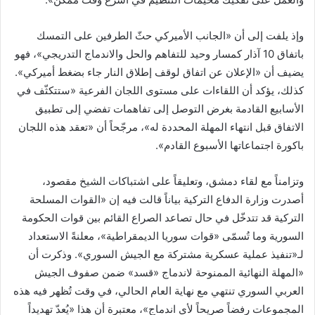
وإذ يلفت إلى أن «الجانب الأميركي حثّ الطرفين على التمسك
باتفاق 10 آذار كمسار وحيد للتفاهم والحل والاندماج التدريجي»، فهو
يضيف أن «الإعلان عن اتفاق لوقف إطلاق النار جاء بضغط أميركي».
كذلك، يؤكد أن اللقاءات على مستوى اللجان الفرعية «ستتكثّف في
الأسابيع القادمة بغرض التوصل إلى تفاهمات تفضي إلى تطبيق
الاتفاق قبل انتهاء المهلة المحددة له»، مرجّحاً أن «تعقد هذه اللجان
باكورة اجتماعاتها الأسبوع القادم».
وتزامناً مع لقاء دمشق، وتعليقاً على اشتباكات الشيخ مقصود،
أصدرت وزارة الدفاع التركية بياناً قالت فيه إن «القوات المسلحة
التركية قد تتدخّل في حال تصاعد الصراع القائم بين قوات الحكومة
السورية وما تُسمّى «قوات سوريا الديمقراطية»، معلنةً الاستعداد
لـ«تنفيذ عملية عسكرية مشتركة مع الجيش السوري». وذكرت أن
«المهلة النهائية الممنوحة لاندماج «قسد» ضمن صفوف الجيش
العربي السوري تنتهي مع نهاية العام الحالي، في وقت تُظهر فيه هذه
المجموعات رفضاً صريحاً لأي اندماج»، معتبرة أن هذا «يُعدّ تهديداً