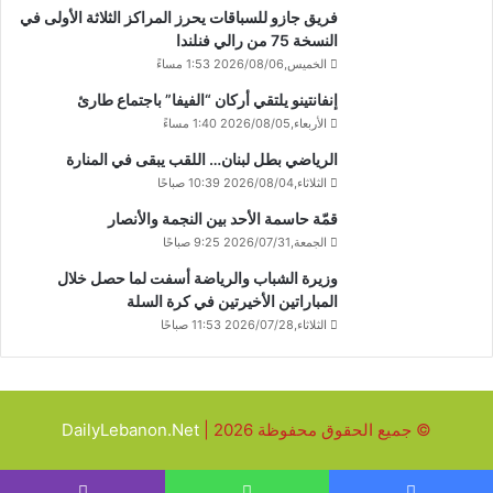
فريق جازو للسباقات يحرز المراكز الثلاثة الأولى في
النسخة 75 من رالي فنلندا
الخميس,2026/08/06 1:53 مساءً
إنفانتينو يلتقي أركان “الفيفا” باجتماع طارئ
الأربعاء,2026/08/05 1:40 مساءً
الرياضي بطل لبنان… اللقب يبقى في المنارة
الثلاثاء,2026/08/04 10:39 صباحًا
قمّة حاسمة الأحد بين النجمة والأنصار
الجمعة,2026/07/31 9:25 صباحًا
وزيرة الشباب والرياضة أسفت لما حصل خلال
المباراتين الأخيرتين في كرة السلة
الثلاثاء,2026/07/28 11:53 صباحًا
© جميع الحقوق محفوظة 2026 |
DailyLebanon.Net