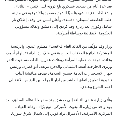
بعد عدة أيام من تصعيد عسكري بلغ ذروته ليل الإثنين – الثلاثاء،
باشتباكات عنيفة شهدها حيّا الشيخ مقصود والأشرفية في مدينة
حلب الخاضعة لسيطرة «قسد». وأُعلن أمس عن وقف إطلاق نار
شامل وفوري بعد زيارة وفد كردي إلى دمشق ولقائه مسؤولي
الحكومة الانتقالية بوساطة أميركية.
وزار وفد مؤلّف من القائد العام لـ«قسد» مظلوم عبدي، والرئيسة
المشتركة لدائرة العلاقات الخارجية في «الإدارة الذاتية» إلهام أحمد،
وقائدة «وحدات حماية المرأة» روهلات عفرين، العاصمة، حيث التقوا
وزيرَي الخارجية أسعد الشيباني والدفاع مرهف أبو قصرة، ورئيس
جهاز الاستخبارات العامة حسين السلامة، بهدف مناقشة آليات
تنفيذية لتطبيق اتفاق العاشر من آذار الموقّع بين الرئيس الانتقالي
أحمد الشرع وعبدي.
وتأتي زيارة عبدي الثالثة إلى دمشق منذ سقوط النظام السابق، بعد
يوم واحد من زيارة المبعوث الأميركي، توم برّاك، وقائد القيادة
المركزية الأميركية، الأدميرال براد كوبر، إلى شمال شرق سوريا،