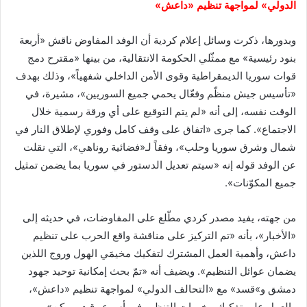
الدولي» لمواجهة تنظيم «داعش»
وبدورها، ذكرت وسائل إعلام كردية أن الوفد المفاوض ناقش «أربعة
بنود رئيسية» مع ممثّلي الحكومة الانتقالية، من بينها «مقترح دمج
قوات سوريا الديمقراطية وقوى الأمن الداخلي شفهياً»، وذلك بهدف
«تأسيس جيش منظّم وفعّال يحمي جميع السوريين»، مشيرة، في
الوقت نفسه، إلى أنه «لم يتم التوقيع على أي ورقة رسمية خلال
الاجتماع». كما جرى «اتفاق على وقف كامل وفوري لإطلاق النار في
شمال وشرق سوريا وحلب»، وفقاً لـ«فضائية روناهي»، التي نقلت
عن الوفد قوله إنه «سيتم تعديل الدستور في سوريا بما يضمن تمثيل
جميع المكوّنات».
من جهته، يفيد مصدر كردي مطّلع على المفاوضات، في حديثه إلى
«الأخبار»، بأنه «تم التركيز على مناقشة واقع الحرب على تنظيم
داعش، وأهمية العمل المشترك لتفكيك مخيمَي الهول وروج اللذين
يضمان عوائل التنظيم». ويضيف أنه «تمّ بحث إمكانية توحيد جهود
دمشق و»قسد» مع «التحالف الدولي» لمواجهة تنظيم «داعش»،
والعمل على تفكيك مخيمات التنظيم في أسرع وقت ممكن».