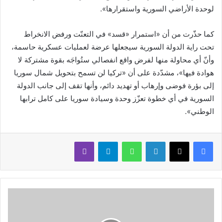
لوحدة الأراضي السورية واستقرارها».
كما حذّرت من أن «استمرار «قسد» في التعنّت ورفض الانخراط
تحت راية الدولة السورية سيجعلها عرضة لعمليات عسكرية حاسمة،
وأنّ أي محاولة منها لفرض واقع انفصالي ستُواجَه بقوة مشتركة لا
هوادة فيها»، مشدّدة على أن «تركيا لن تسمح بتحويل شمال سوريا
إلى بؤرة فوضى وإرهاب أو تهديد دائم، وأنها تقف إلى جانب الدولة
السورية في أي خطوة تعزّز وحدة وسيادة سوريا على كامل ترابها
الوطني».
لينكدإن
واتساب
تيلقرام
ڤايبر